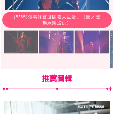
(
5
/55)張惠妹首度開箱大巨蛋。（圖／聲
動娛樂提供）
推薦圖輯