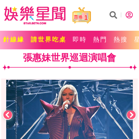
1
針線緣
請世界吃桌
即時
熱門
熱搜
張惠妹世界巡迴演唱會