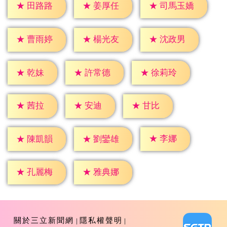
★
田路路
★
姜厚任
★
司馬玉嬌
★
曹雨婷
★
楊光友
★
沈政男
★
乾妹
★
許常德
★
徐莉玲
★
茜拉
★
安迪
★
甘比
★
李娜
★
陳凱韻
★
劉鑾雄
★
孔麗梅
★
雅典娜
關於三立新聞網
隱私權聲明