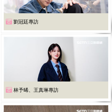
劉冠廷專訪
林予晞、王真琳專訪