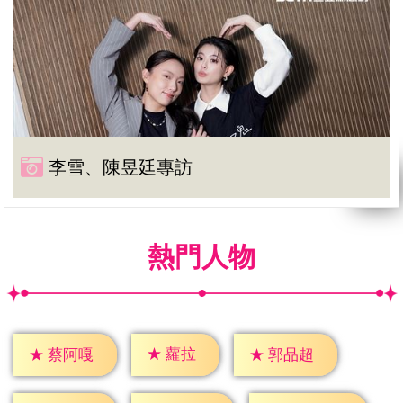
李雪、陳昱廷專訪
熱門人物
★
蘿拉
★
蔡阿嘎
★
郭品超