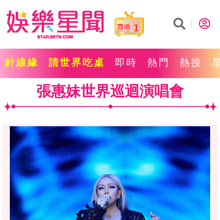
1
針線緣
請世界吃桌
即時
熱門
熱搜
張惠妹世界巡迴演唱會