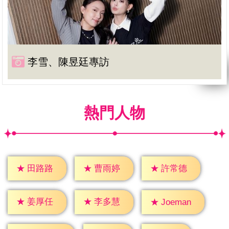
李雪、陳昱廷專訪
熱門人物
★
田路路
★
曹雨婷
★
許常德
★
姜厚任
★
李多慧
★
Joeman