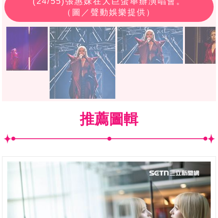
(
24
/55)張惠妹在大巨蛋舉辦演唱會。
（圖／聲動娛樂提供）
推薦圖輯