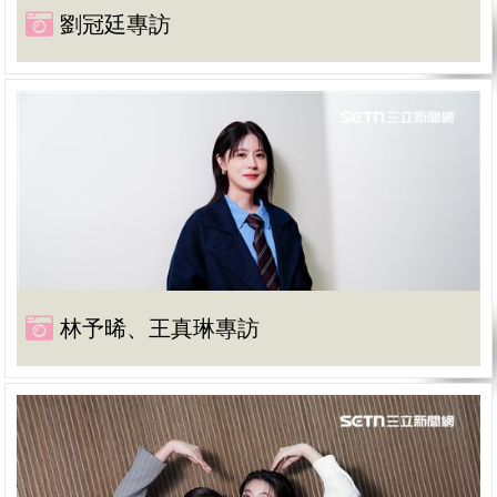
劉冠廷專訪
林予晞、王真琳專訪