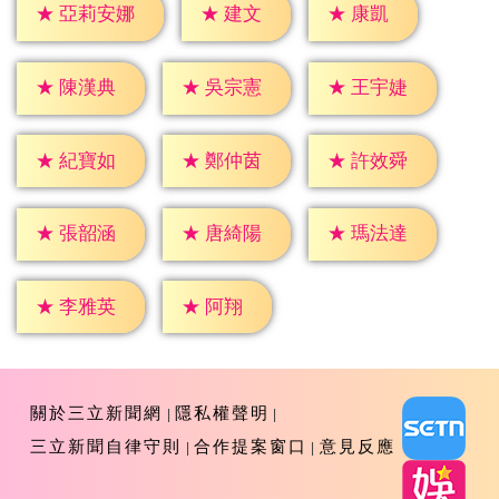
★
建文
★
康凱
★
亞莉安娜
★
陳漢典
★
吳宗憲
★
王宇婕
★
紀寶如
★
鄭仲茵
★
許效舜
★
張韶涵
★
唐綺陽
★
瑪法達
★
阿翔
★
李雅英
關於三立新聞網
隱私權聲明
三立新聞自律守則
合作提案窗口
意見反應