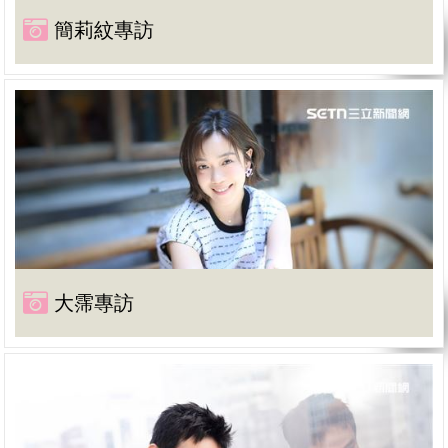
簡莉紋專訪
大霈專訪