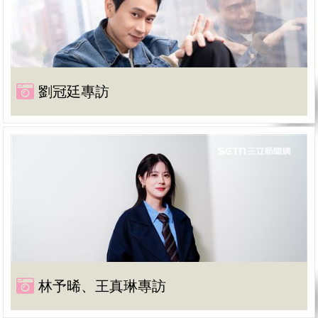
劉冠廷專訪
林予晞、王真琳專訪