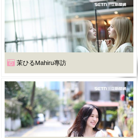
茉ひるMahiru專訪