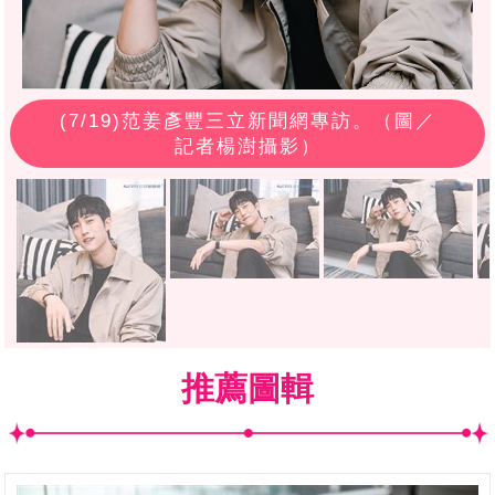
(
7
/19)范姜彥豐三立新聞網專訪。（圖／
記者楊澍攝影）
推薦圖輯