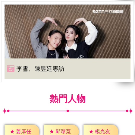
李雪、陳昱廷專訪
熱門人物
★
姜厚任
★
邱瓈寬
★
楊光友