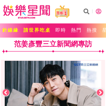
1
針線緣
請世界吃桌
即時
熱門
熱搜
范姜彥豐三立新聞網專訪