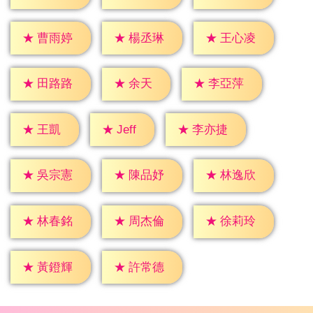
★
曹雨婷
★
楊丞琳
★
王心凌
★
余天
★
田路路
★
李亞萍
★
Jeff
★
王凱
★
李亦捷
★
吳宗憲
★
陳品妤
★
林逸欣
★
林春銘
★
周杰倫
★
徐莉玲
★
黃鐙輝
★
許常德