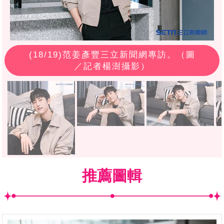
(
18
/19)范姜彥豐三立新聞網專訪。（圖
／記者楊澍攝影）
推薦圖輯