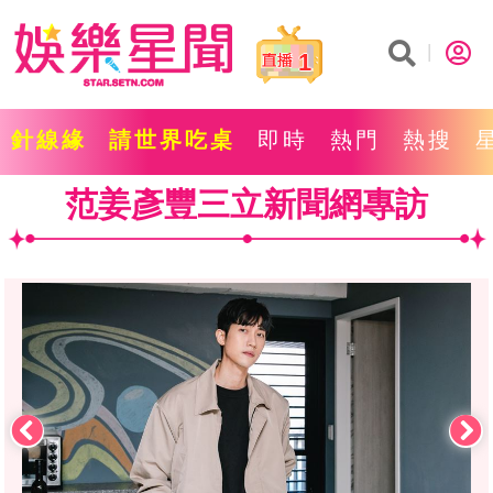
1
針線緣
請世界吃桌
即時
熱門
熱搜
范姜彥豐三立新聞網專訪