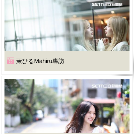
茉ひるMahiru專訪