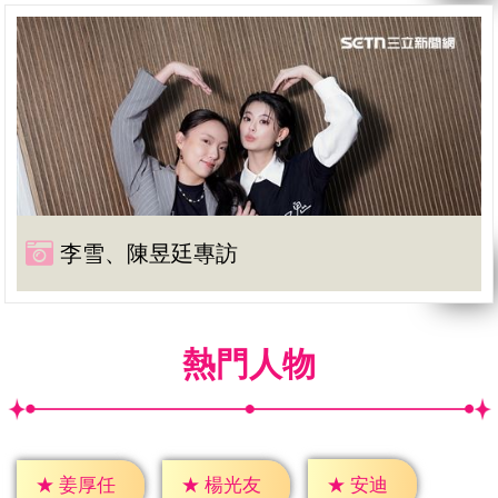
李雪、陳昱廷專訪
熱門人物
★
安迪
★
姜厚任
★
楊光友