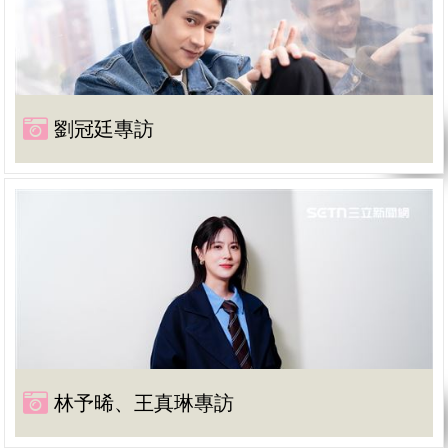
劉冠廷專訪
林予晞、王真琳專訪