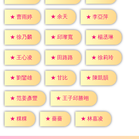
★
余天
★
曹雨婷
★
李亞萍
★
徐乃麟
★
邱瓈寬
★
楊丞琳
★
王心凌
★
田路路
★
徐莉玲
★
甘比
★
劉鑾雄
★
陳凱韻
★
范姜彥豐
★
王子邱勝翊
★
粿粿
★
薔薔
★
林嘉凌