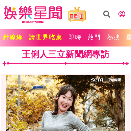
1
針線緣
請世界吃桌
即時
熱門
熱搜
王俐人三立新聞網專訪