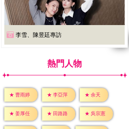
李雪、陳昱廷專訪
熱門人物
★
余天
★
曹雨婷
★
李亞萍
★
姜厚任
★
田路路
★
吳宗憲