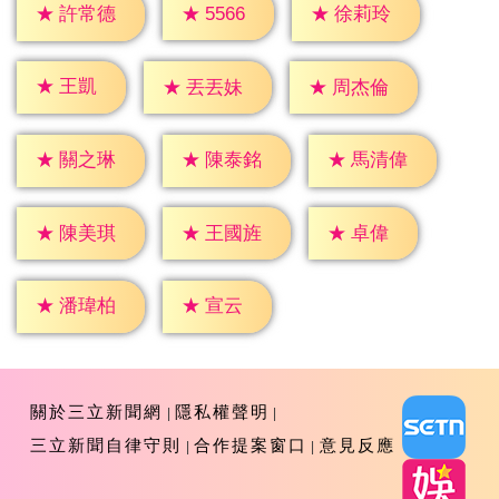
★
5566
★
許常德
★
徐莉玲
★
王凱
★
丟丟妹
★
周杰倫
★
關之琳
★
陳泰銘
★
馬清偉
★
卓偉
★
陳美琪
★
王國旌
★
宣云
★
潘瑋柏
關於三立新聞網
隱私權聲明
三立新聞自律守則
合作提案窗口
意見反應