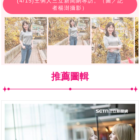
(
4
/15)王俐人三立新聞網專訪。（圖／記
者楊澍攝影）
推薦圖輯