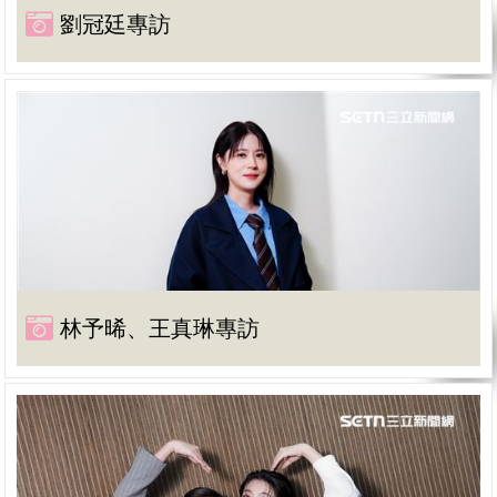
劉冠廷專訪
林予晞、王真琳專訪