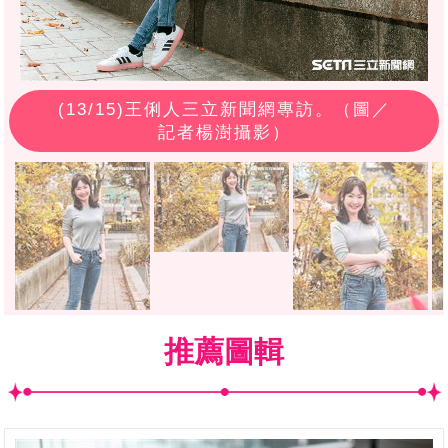
(
13
/15)王俐人三立新聞網專訪。（圖／
記者楊澍攝影）
推薦圖輯