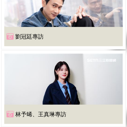
劉冠廷專訪
林予晞、王真琳專訪