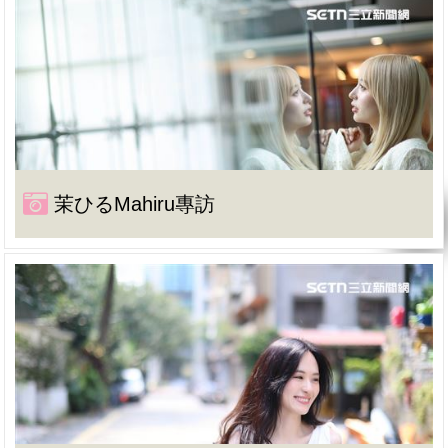
茉ひるMahiru專訪