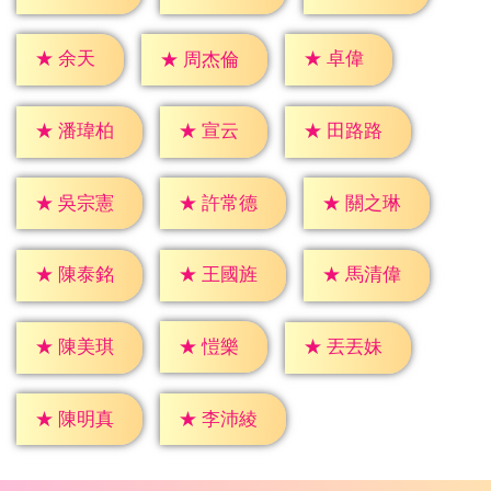
★
余天
★
卓偉
★
周杰倫
★
宣云
★
潘瑋柏
★
田路路
★
吳宗憲
★
許常德
★
關之琳
★
陳泰銘
★
王國旌
★
馬清偉
★
愷樂
★
陳美琪
★
丟丟妹
★
陳明真
★
李沛綾