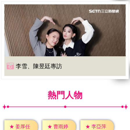
李雪、陳昱廷專訪
熱門人物
★
姜厚任
★
曹雨婷
★
李亞萍