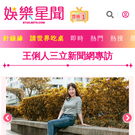
1
針線緣
請世界吃桌
即時
熱門
熱搜
王俐人三立新聞網專訪