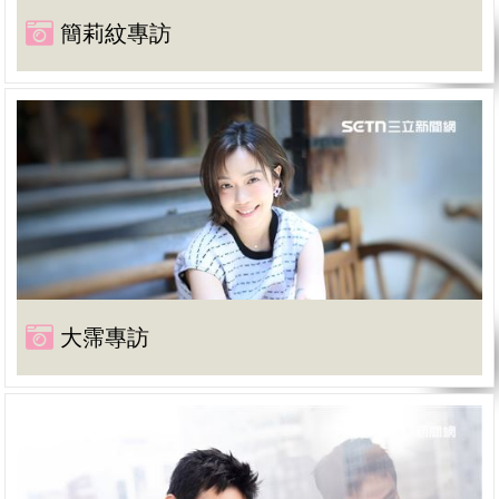
簡莉紋專訪
大霈專訪