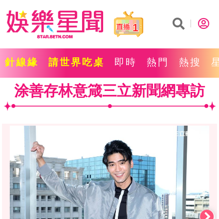
1
針線緣
請世界吃桌
即時
熱門
熱搜
涂善存林意箴三立新聞網專訪