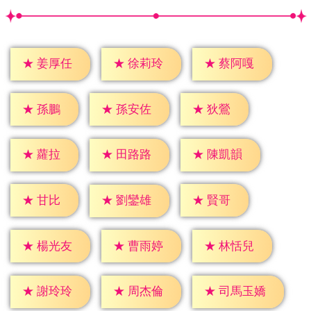
★
姜厚任
★
徐莉玲
★
蔡阿嘎
★
孫鵬
★
狄鶯
★
孫安佐
★
蘿拉
★
田路路
★
陳凱韻
★
甘比
★
賢哥
★
劉鑾雄
★
楊光友
★
曹雨婷
★
林恬兒
★
謝玲玲
★
周杰倫
★
司馬玉嬌