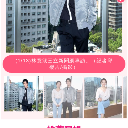
(
1
/13)林意箴三立新聞網專訪。（記者邱
榮吉/攝影）