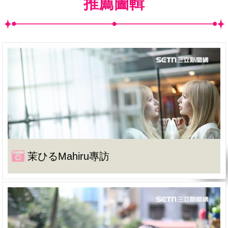
推薦圖輯
茉ひるMahiru專訪