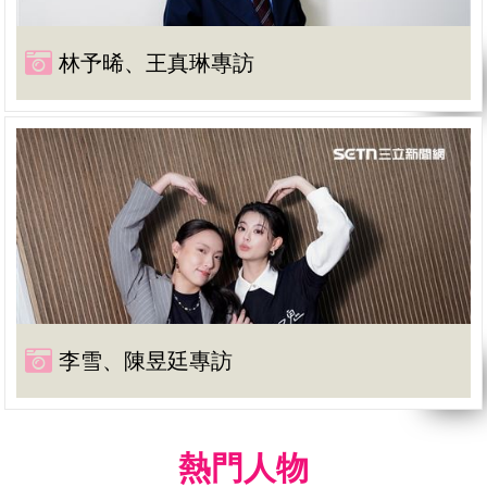
林予晞、王真琳專訪
李雪、陳昱廷專訪
熱門人物