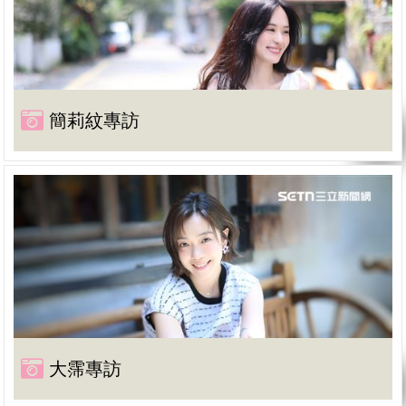
簡莉紋專訪
大霈專訪