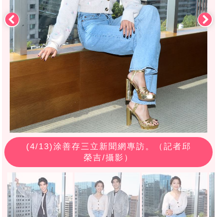
(
4
/13)涂善存三立新聞網專訪。（記者邱
榮吉/攝影）