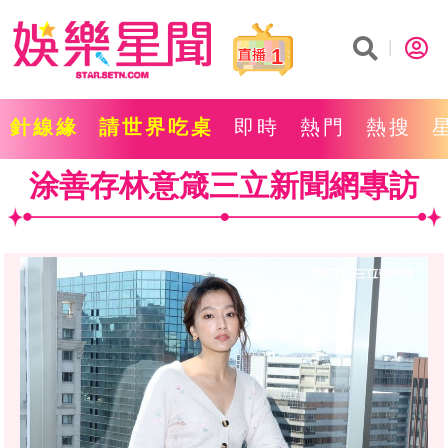
1
針線緣
請世界吃桌
即時
熱門
熱搜
涂善存林意箴三立新聞網專訪