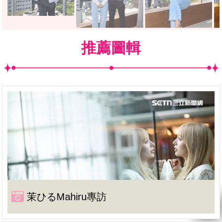
推薦圖輯
茉ひるMahiru專訪