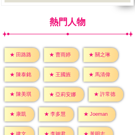
熱門人物
★
田路路
★
曹雨婷
★
關之琳
★
陳泰銘
★
王國旌
★
馬清偉
★
陳美琪
★
許常德
★
亞莉安娜
★
康凱
★
李多慧
★
Joeman
★
建文
★
李翊君
★
黃明志