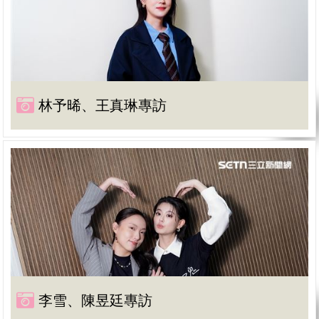
林予晞、王真琳專訪
李雪、陳昱廷專訪