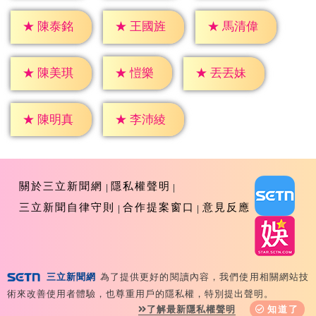
★
陳泰銘
★
王國旌
★
馬清偉
★
愷樂
★
陳美琪
★
丟丟妹
★
陳明真
★
李沛綾
關於三立新聞網
隱私權聲明
三立新聞自律守則
合作提案窗口
意見反應
三立新聞網
為了提供更好的閱讀內容，我們使用相關網站技
Copyright ©2026 Sanlih E-Television All Rights
術來改善使用者體驗，也尊重用戶的隱私權，特別提出聲明。
Reserved 版權所有 盜用必究 台北市內湖區舊宗路一段159
了解最新隱私權聲明
知道了