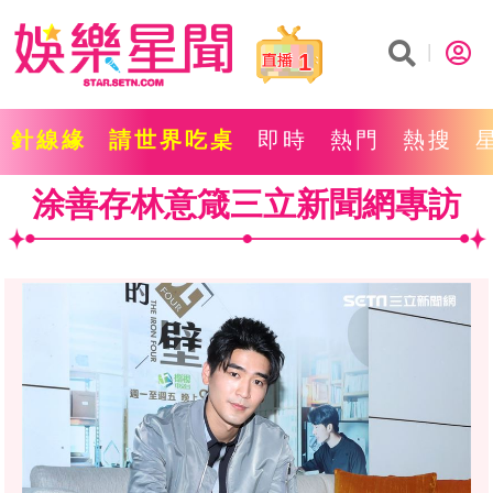
1
針線緣
請世界吃桌
即時
熱門
熱搜
涂善存林意箴三立新聞網專訪