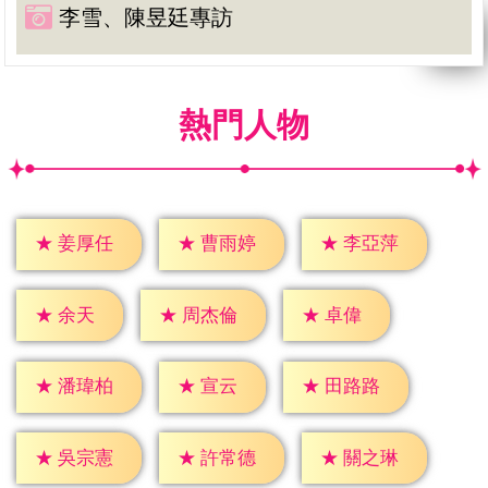
李雪、陳昱廷專訪
熱門人物
★
姜厚任
★
曹雨婷
★
李亞萍
★
余天
★
卓偉
★
周杰倫
★
宣云
★
潘瑋柏
★
田路路
★
吳宗憲
★
許常德
★
關之琳