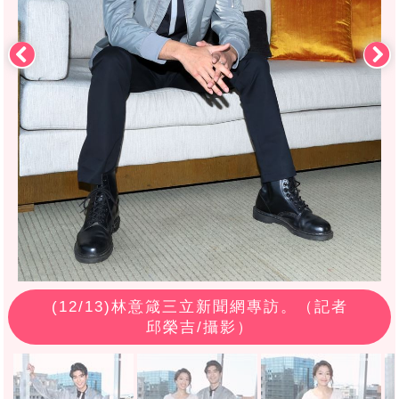
(
12
/13)林意箴三立新聞網專訪。（記者
邱榮吉/攝影）