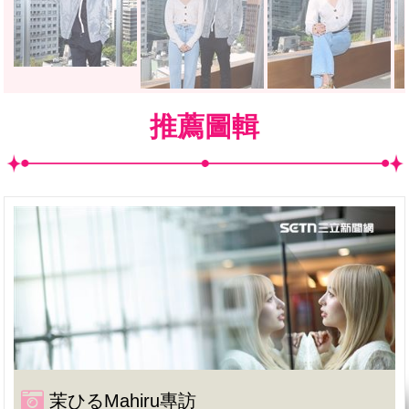
推薦圖輯
茉ひるMahiru專訪