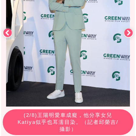
(
2
/8)王陽明愛車成癡，他分享女兒
Katiya似乎也耳濡目染。（記者邱榮吉/
攝影）