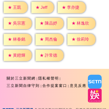
★
Jeff
★
王凱
★
李亦捷
★
吳宗憲
★
陳品妤
★
林逸欣
★
林春銘
★
周杰倫
★
徐莉玲
★
黃鐙輝
★
許常德
關於三立新聞網
隱私權聲明
三立新聞自律守則
合作提案窗口
意見反應