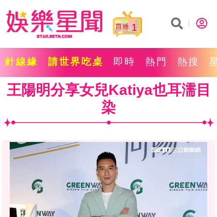
1
針線緣
請世界吃桌
即時
熱門
熱搜
王陽明分享女兒Katiya也耳濡目
染