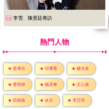
李雪、陳昱廷專訪
熱門人物
★
姜厚任
★
邱瓈寬
★
楊光友
★
曹雨婷
★
楊丞琳
★
王心凌
★
余天
★
田路路
★
李亞萍