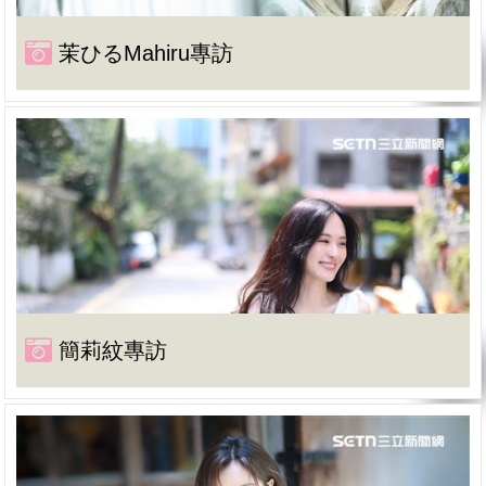
茉ひるMahiru專訪
簡莉紋專訪