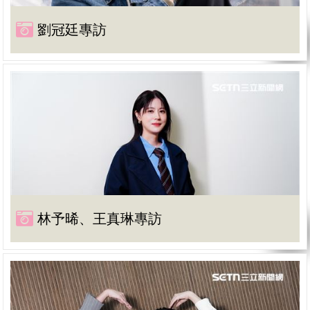
劉冠廷專訪
林予晞、王真琳專訪