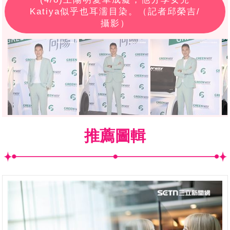
Katiya似乎也耳濡目染。（記者邱榮吉/
攝影）
推薦圖輯