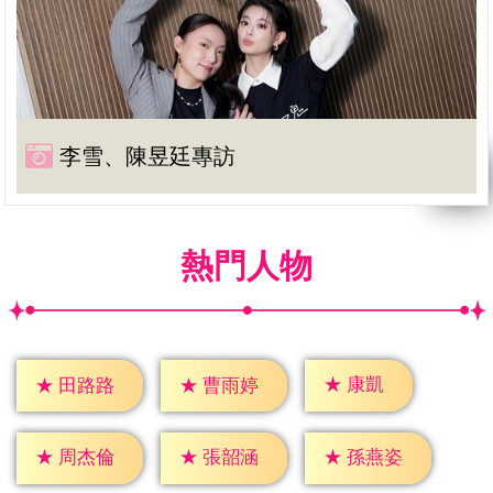
李雪、陳昱廷專訪
熱門人物
★
康凱
★
田路路
★
曹雨婷
★
周杰倫
★
張韶涵
★
孫燕姿