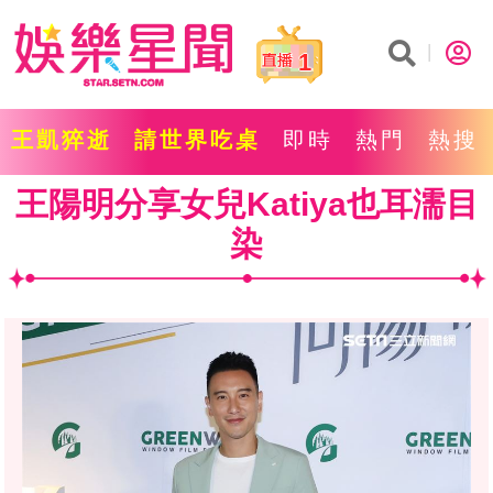
1
王凱猝逝
請世界吃桌
即時
熱門
熱搜
王陽明分享女兒Katiya也耳濡目
染