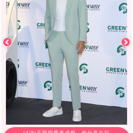
(
4
/8)王陽明愛車成癡，他分享女兒