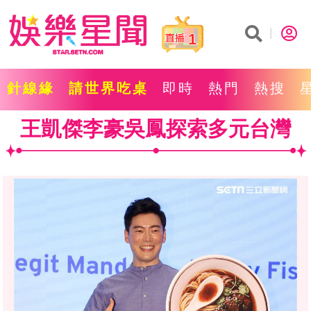
1
針線緣
請世界吃桌
即時
熱門
熱搜
王凱傑李豪吳鳳探索多元台灣