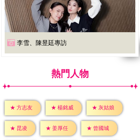
李雪、陳昱廷專訪
熱門人物
★
方志友
★
楊銘威
★
灰姑娘
★
昆凌
★
姜厚任
★
曾國城