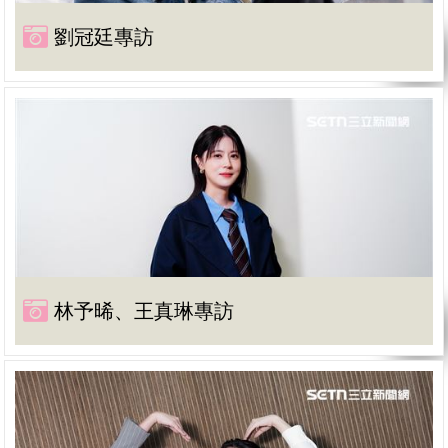
劉冠廷專訪
林予晞、王真琳專訪