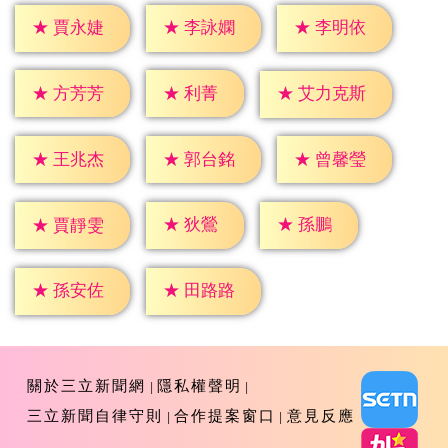
★
賈永婕
★
李詠嫻
★
李明依
★
利菁
★
方芳芳
★
艾力克斯
★
王兆杰
★
郭台銘
★
曾馨瑩
★
狄鶯
★
孫鵬
★
賈靜雯
★
孫安佐
★
田路路
關於三立新聞網
隱私權聲明
三立新聞自律守則
合作提案窗口
意見反應