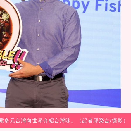
lus探索多元台灣向世界介紹台灣味。（記者邱榮吉/攝影）