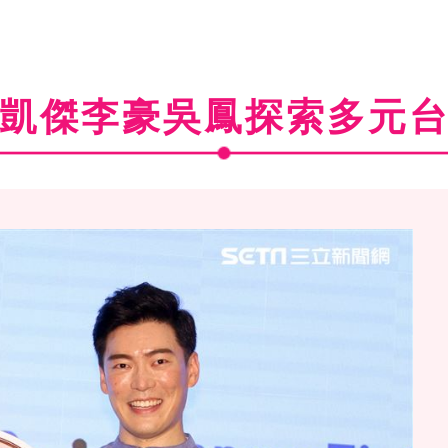
凱傑李豪吳鳳探索多元