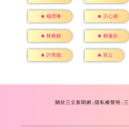
★
楊丞琳
★
王心凌
★
林春銘
★
林逸欣
★
宣云
★
許常德
關於三立新聞網
隱私權聲明
三