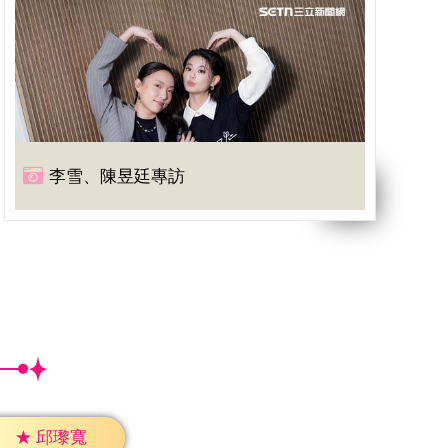
李雪、陳昱廷專訪
★
邱瓈寬