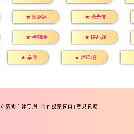
★
田路路
★
楊光友
★
徐莉玲
★
陳品妤
★
卓偉
★
潘瑋柏
立新聞自律守則
合作提案窗口
意見反應