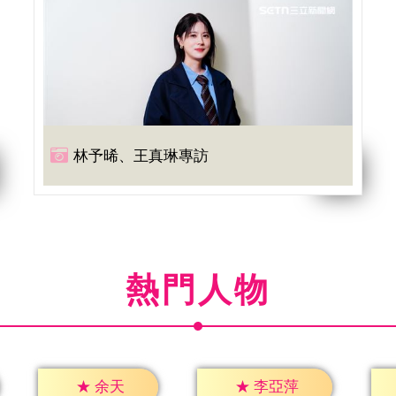
林予晞、王真琳專訪
熱門人物
★
余天
★
李亞萍