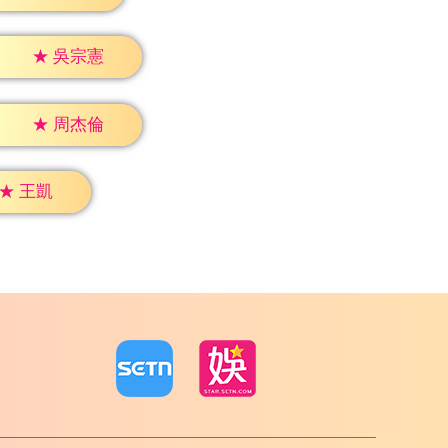
★
吳宗憲
★
周杰倫
★
王凱