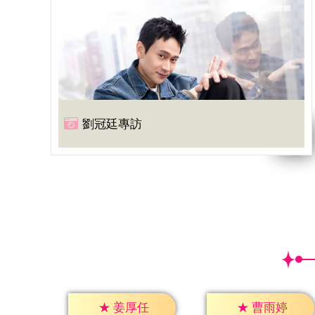
劉冠廷專訪
★
姜厚任
★
曹雨婷