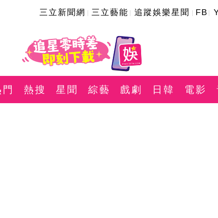
三立新聞網
三立藝能
追蹤娛樂星聞
FB
熱門
熱搜
星聞
綜藝
戲劇
日韓
電影