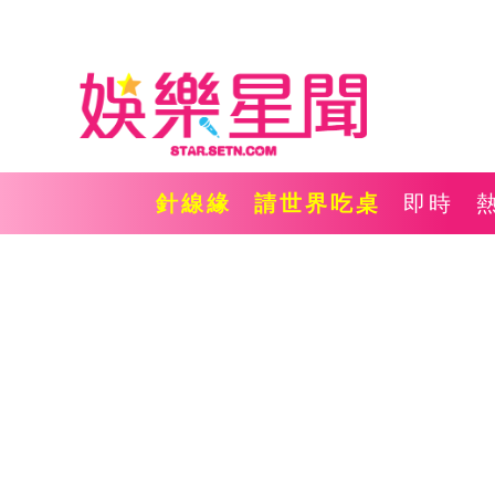
針線緣
請世界吃桌
即時