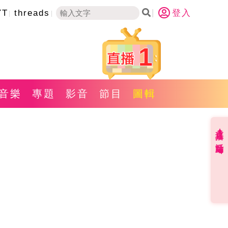
YT
threads
登入
1
音樂
專題
影音
節目
圖輯
直播✦活動