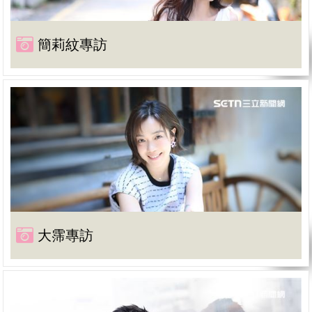
簡莉紋專訪
大霈專訪