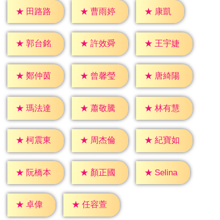
★
康凱
★
田路路
★
曹雨婷
★
郭台銘
★
許效舜
★
王宇婕
★
鄭仲茵
★
曾馨瑩
★
唐綺陽
★
瑪法達
★
蕭敬騰
★
林有慧
★
柯震東
★
周杰倫
★
紀寶如
★
Selina
★
阮橋本
★
顏正國
★
卓偉
★
任容萱