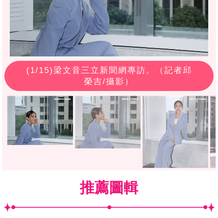
(
1
/15)梁文音三立新聞網專訪。（記者邱
榮吉/攝影）
推薦圖輯