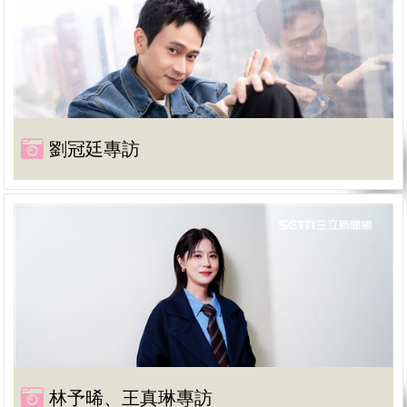
劉冠廷專訪
林予晞、王真琳專訪