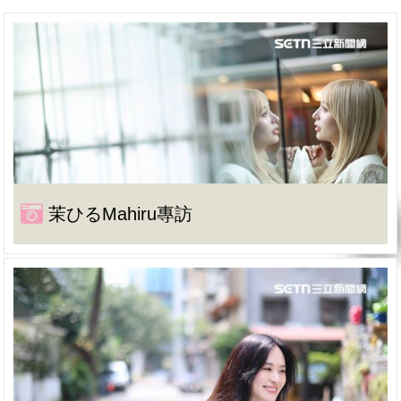
茉ひるMahiru專訪