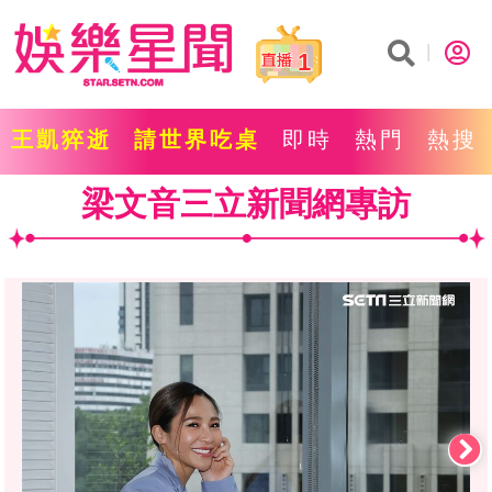
1
王凱猝逝
請世界吃桌
即時
熱門
熱搜
梁文音三立新聞網專訪