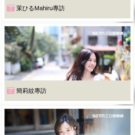
茉ひるMahiru專訪
簡莉紋專訪