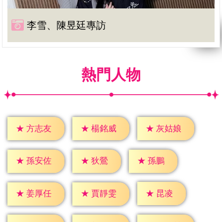
李雪、陳昱廷專訪
熱門人物
★
方志友
★
楊銘威
★
灰姑娘
★
狄鶯
★
孫鵬
★
孫安佐
★
昆凌
★
姜厚任
★
賈靜雯