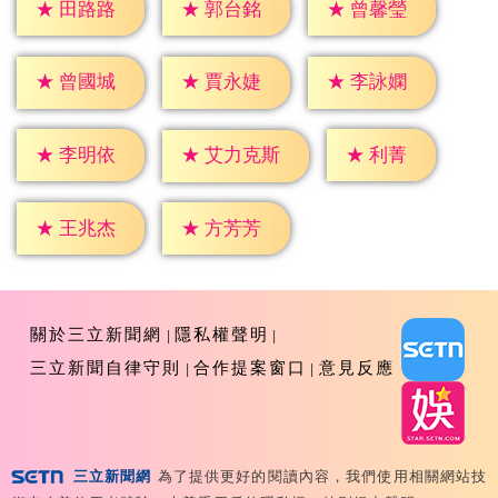
★
田路路
★
郭台銘
★
曾馨瑩
★
曾國城
★
賈永婕
★
李詠嫻
★
利菁
★
李明依
★
艾力克斯
★
王兆杰
★
方芳芳
關於三立新聞網
隱私權聲明
三立新聞自律守則
合作提案窗口
意見反應
三立新聞網
為了提供更好的閱讀內容，我們使用相關網站技
Copyright ©2026 Sanlih E-Television All Rights