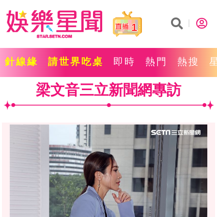
1
針線緣
請世界吃桌
即時
熱門
熱搜
梁文音三立新聞網專訪