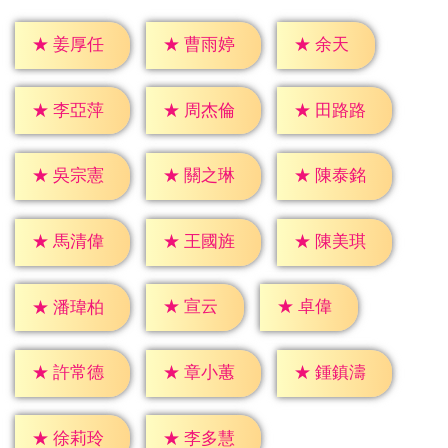
★
余天
★
姜厚任
★
曹雨婷
★
李亞萍
★
周杰倫
★
田路路
★
吳宗憲
★
關之琳
★
陳泰銘
★
馬清偉
★
王國旌
★
陳美琪
★
宣云
★
卓偉
★
潘瑋柏
★
許常德
★
章小蕙
★
鍾鎮濤
★
徐莉玲
★
李多慧