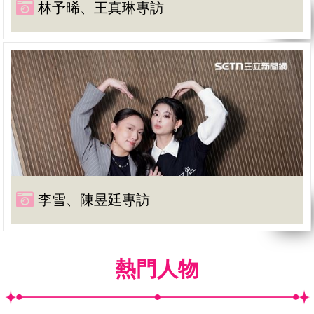
林予晞、王真琳專訪
李雪、陳昱廷專訪
熱門人物