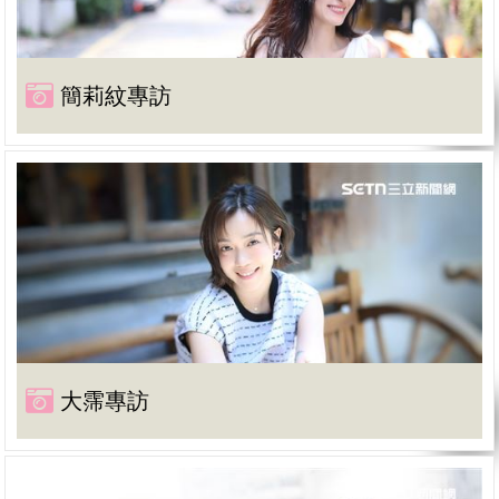
簡莉紋專訪
大霈專訪