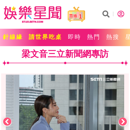
1
針線緣
請世界吃桌
即時
熱門
熱搜
梁文音三立新聞網專訪