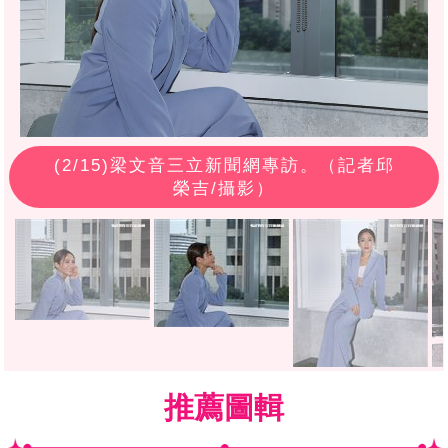
(
2
/15)梁文音三立新聞網專訪。（記者邱
榮吉/攝影）
推薦圖輯