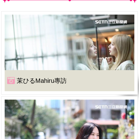
茉ひるMahiru專訪