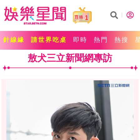
1
針線緣
請世界吃桌
即時
熱門
熱搜
敖犬三立新聞網專訪