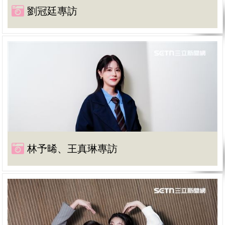
劉冠廷專訪
林予晞、王真琳專訪