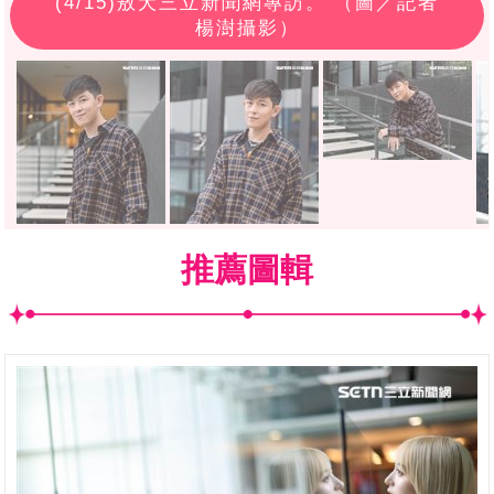
(
4
/15)敖犬三立新聞網專訪。 （圖／記者
楊澍攝影）
推薦圖輯