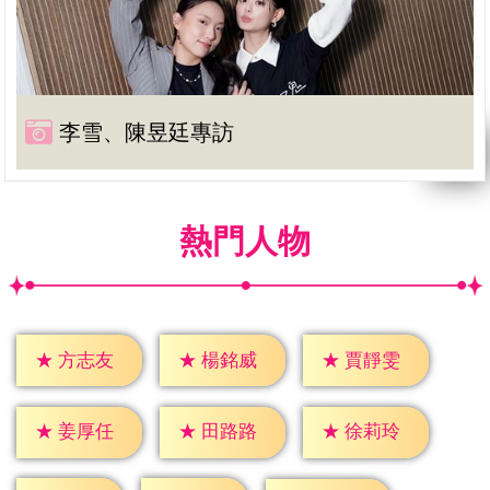
李雪、陳昱廷專訪
熱門人物
★
方志友
★
楊銘威
★
賈靜雯
★
姜厚任
★
田路路
★
徐莉玲