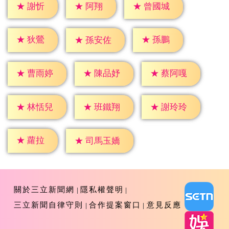
★
謝忻
★
阿翔
★
曾國城
★
狄鶯
★
孫鵬
★
孫安佐
★
曹雨婷
★
陳品妤
★
蔡阿嘎
★
林恬兒
★
班鐵翔
★
謝玲玲
★
蘿拉
★
司馬玉嬌
關於三立新聞網
隱私權聲明
三立新聞自律守則
合作提案窗口
意見反應