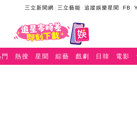
三立新聞網
三立藝能
追蹤娛樂星聞
FB
熱門
熱搜
星聞
綜藝
戲劇
日韓
電影