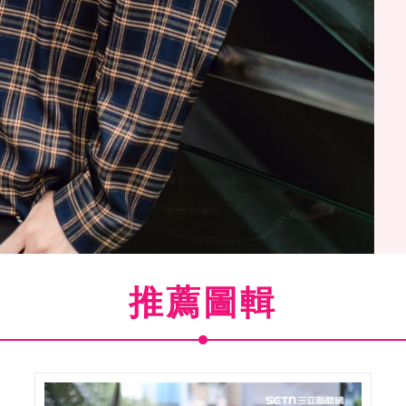
推薦圖輯
立新聞網專訪。 （圖／記者楊澍攝影）