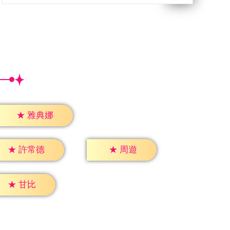
★
雅典娜
★
周遊
★
許常德
★
甘比