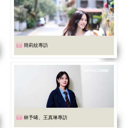
簡莉紋專訪
林予晞、王真琳專訪