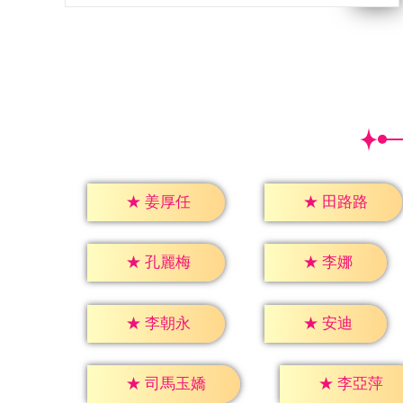
★
姜厚任
★
田路路
★
李娜
★
孔麗梅
★
安迪
★
李朝永
★
李亞萍
★
司馬玉嬌