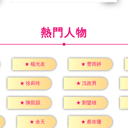
熱門人物
★
楊光友
★
曹雨婷
★
徐莉玲
★
沈政男
★
陳凱韻
★
劉鑾雄
★
余天
★
蔡依珊