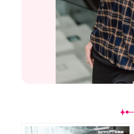
(
6
/15)敖犬三