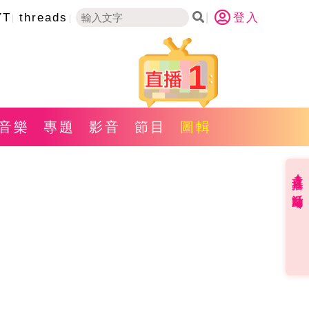
YT
threads
登入
1
音樂
專題
影音
節目
圖輯
直播✦活動