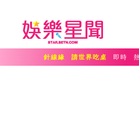
針線緣
請世界吃桌
即時