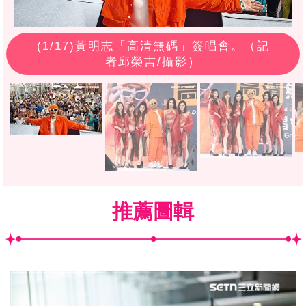
(
1
/17)黃明志「高清無碼」簽唱會。（記
者邱榮吉/攝影）
推薦圖輯