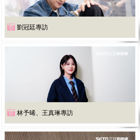
劉冠廷專訪
林予晞、王真琳專訪