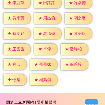
★
李亞萍
★
田路路
★
許常德
★
吳宗憲
★
周杰倫
★
關之琳
★
陳泰銘
★
馬清偉
★
陳美琪
★
卓偉
★
王國旌
★
潘瑋柏
★
宣云
★
丟丟妹
★
徐莉玲
★
愷樂
★
楊紫瓊
關於三立新聞網
隱私權聲明