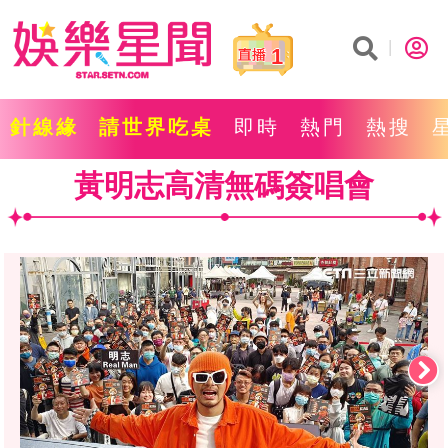
1
針線緣
請世界吃桌
即時
熱門
熱搜
黃明志高清無碼簽唱會