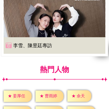
李雪、陳昱廷專訪
熱門人物
★
余天
★
姜厚任
★
曹雨婷