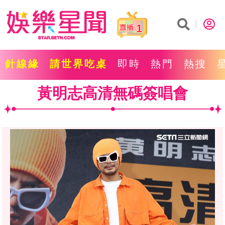
1
針線緣
請世界吃桌
即時
熱門
熱搜
黃明志高清無碼簽唱會