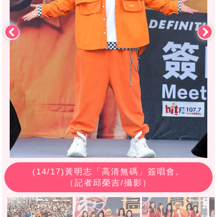
(
14
/17)黃明志「高清無碼」簽唱會。
（記者邱榮吉/攝影）