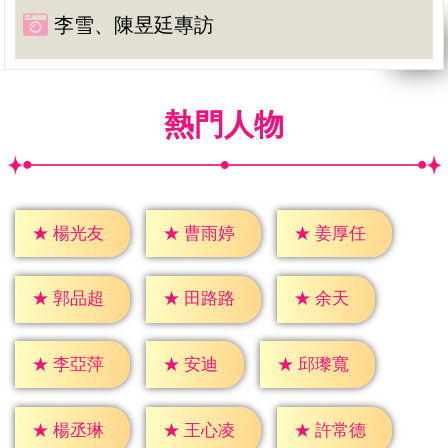
李雪、陳昱廷專訪
熱門人物
★
楊光友
★
曹雨婷
★
姜厚任
★
余天
★
郭品超
★
田路路
★
安迪
★
李亞萍
★
邱瓈寬
★
楊丞琳
★
王心凌
★
許常德