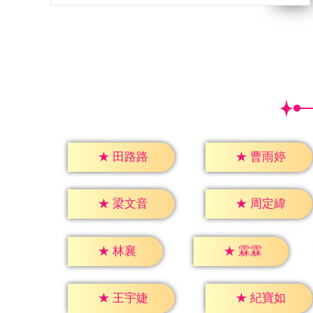
★
田路路
★
曹雨婷
★
梁文音
★
周定緯
★
林襄
★
霖霖
★
王宇婕
★
紀寶如