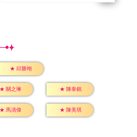
★
邱勝翊
★
關之琳
★
陳泰銘
★
馬清偉
★
陳美琪