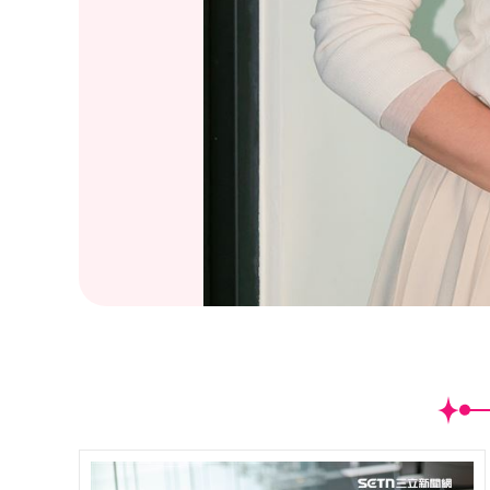
(
1
/20)張玉嬿