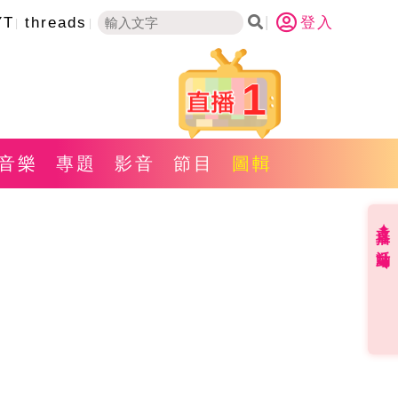
YT
threads
登入
1
音樂
專題
影音
節目
圖輯
直播✦活動