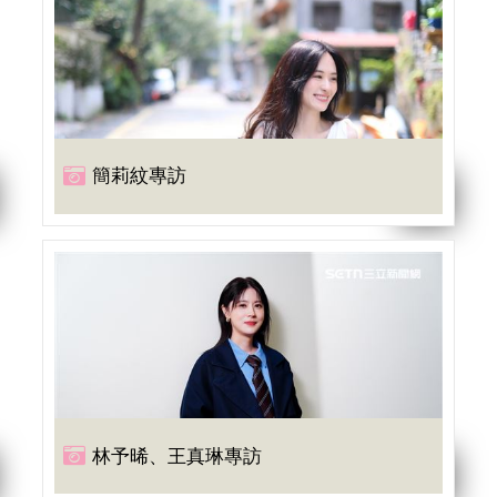
簡莉紋專訪
林予晞、王真琳專訪