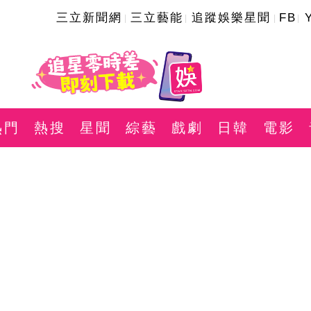
三立新聞網
三立藝能
追蹤娛樂星聞
FB
熱門
熱搜
星聞
綜藝
戲劇
日韓
電影