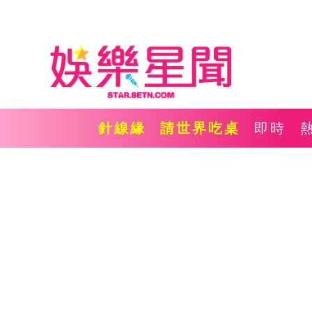
針線緣
請世界吃桌
即時