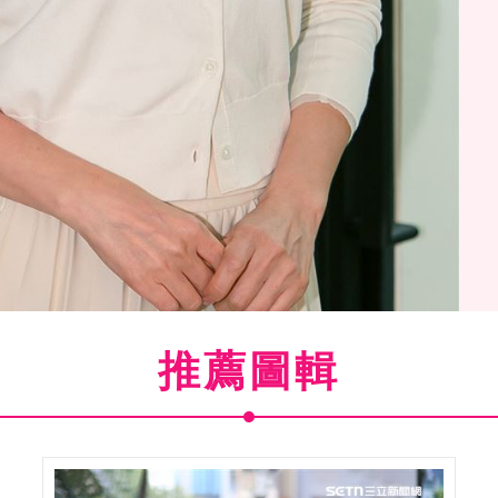
推薦圖輯
三立新聞網專訪。 （圖／記者楊澍攝影）