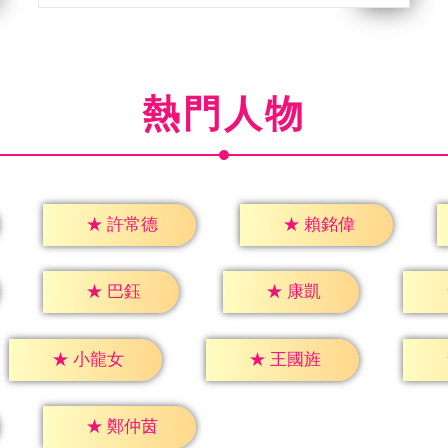
熱門人物
★
許常德
★
賴銘偉
★
巴鈺
★
康凱
★
小龍女
★
王國旌
★
鄭仲茵