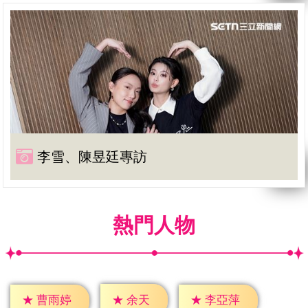
李雪、陳昱廷專訪
熱門人物
★
余天
★
曹雨婷
★
李亞萍