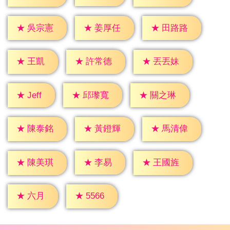
★
吳宗憲
★
姜厚任
★
田路路
★
王凱
★
許常德
★
丟丟妹
★
Jeff
★
邱瓈寬
★
關之琳
★
陳泰銘
★
黃鐙輝
★
馬清偉
★
李易
★
陳美琪
★
王國旌
★
六月
★
5566