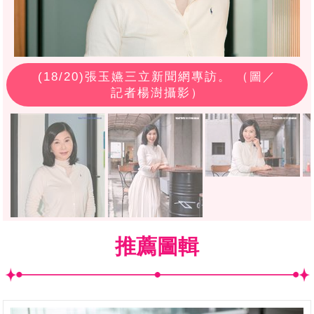
(
18
/20)張玉嬿三立新聞網專訪。 （圖／
記者楊澍攝影）
推薦圖輯