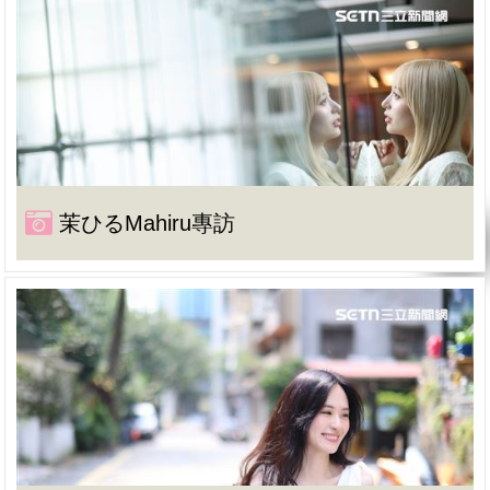
茉ひるMahiru專訪