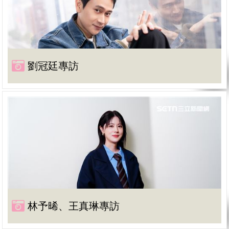
劉冠廷專訪
林予晞、王真琳專訪