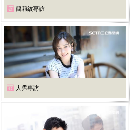
簡莉紋專訪
大霈專訪