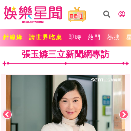
1
針線緣
請世界吃桌
即時
熱門
熱搜
張玉嬿三立新聞網專訪