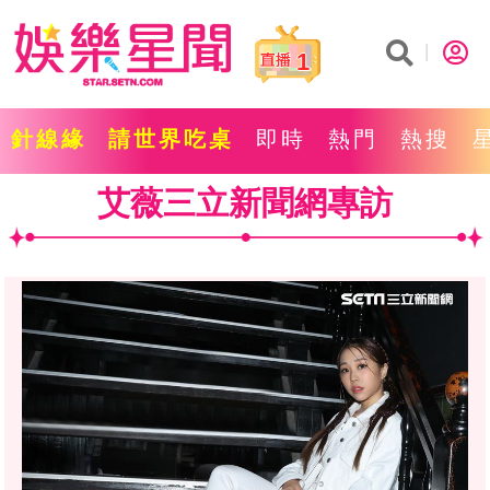
1
針線緣
請世界吃桌
即時
熱門
熱搜
艾薇三立新聞網專訪