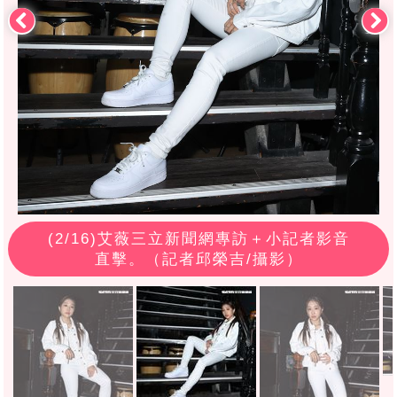
(
2
/16)艾薇三立新聞網專訪＋小記者影音
直擊。（記者邱榮吉/攝影）