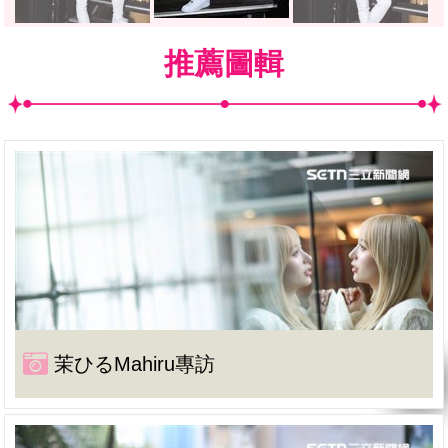
推薦圖輯
茉ひるMahiru專訪