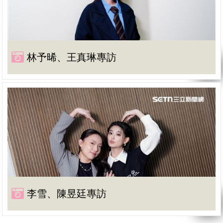
林予晞、王真琳專訪
李雪、陳昱廷專訪