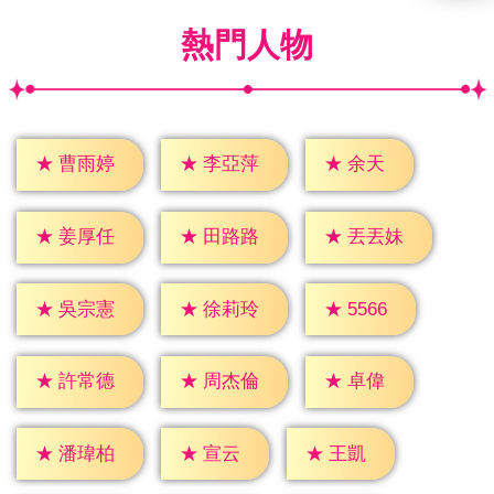
熱門人物
★
余天
★
曹雨婷
★
李亞萍
★
姜厚任
★
田路路
★
丟丟妹
★
5566
★
吳宗憲
★
徐莉玲
★
卓偉
★
許常德
★
周杰倫
★
宣云
★
王凱
★
潘瑋柏