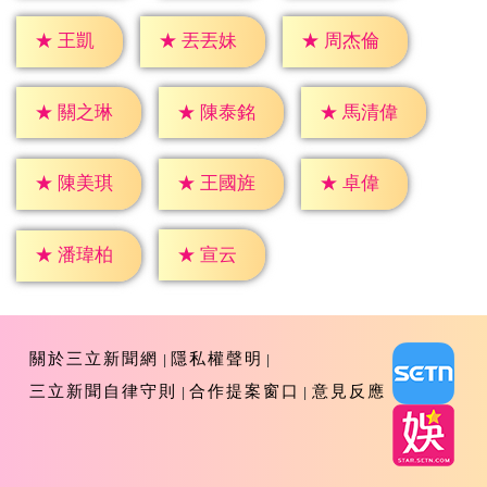
★
王凱
★
丟丟妹
★
周杰倫
★
關之琳
★
陳泰銘
★
馬清偉
★
卓偉
★
陳美琪
★
王國旌
★
宣云
★
潘瑋柏
關於三立新聞網
隱私權聲明
三立新聞自律守則
合作提案窗口
意見反應