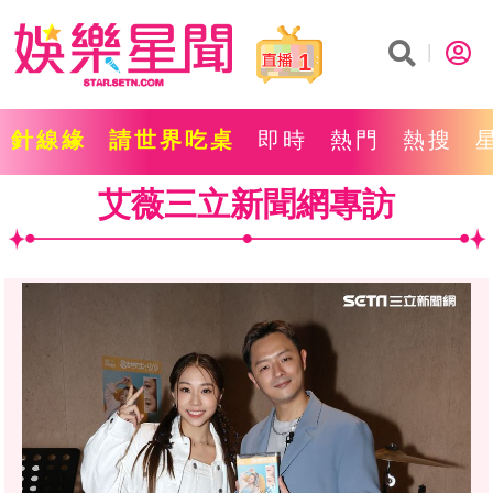
1
針線緣
請世界吃桌
即時
熱門
熱搜
艾薇三立新聞網專訪