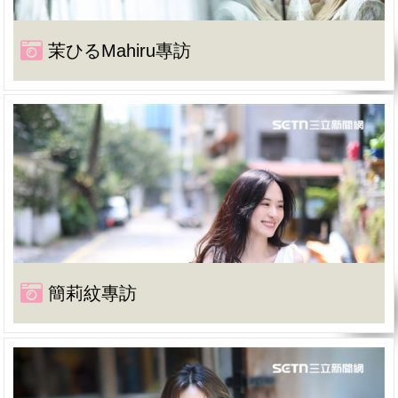
茉ひるMahiru專訪
簡莉紋專訪