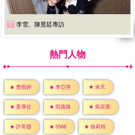
李雪、陳昱廷專訪
熱門人物
★
余天
★
曹雨婷
★
李亞萍
★
姜厚任
★
田路路
★
吳宗憲
★
5566
★
許常德
★
徐莉玲