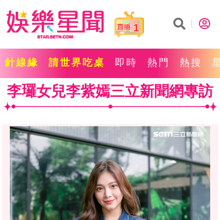
1
針線緣
請世界吃桌
即時
熱門
熱搜
李㼈女兒李紫嫣三立新聞網專訪