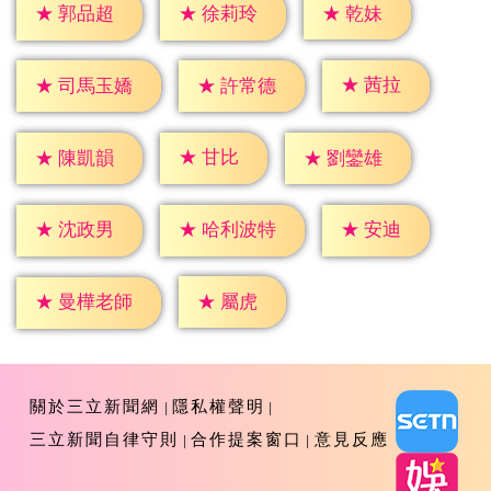
★
乾妹
★
郭品超
★
徐莉玲
★
茜拉
★
許常德
★
司馬玉嬌
★
甘比
★
陳凱韻
★
劉鑾雄
★
安迪
★
沈政男
★
哈利波特
★
屬虎
★
曼樺老師
關於三立新聞網
隱私權聲明
三立新聞自律守則
合作提案窗口
意見反應