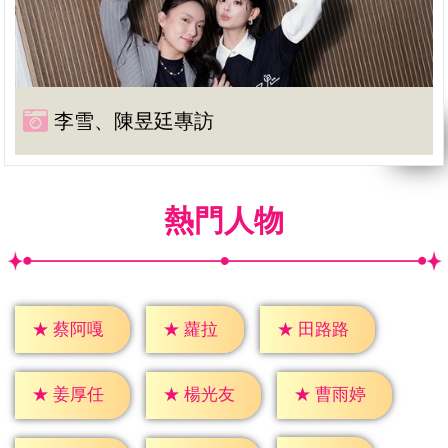
李雪、陳昱廷專訪
熱門人物
★
蘿拉
★
蔡阿嘎
★
田路路
★
姜厚任
★
楊光友
★
曹雨婷