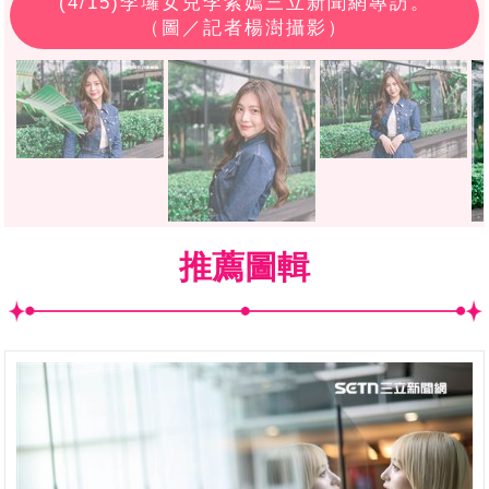
(
4
/15)李㼈女兒李紫嫣三立新聞網專訪。
（圖／記者楊澍攝影）
推薦圖輯