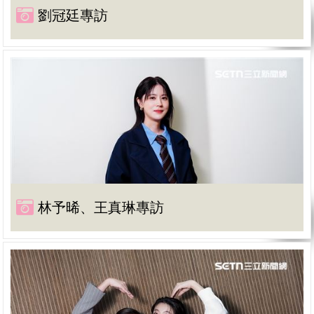
劉冠廷專訪
林予晞、王真琳專訪