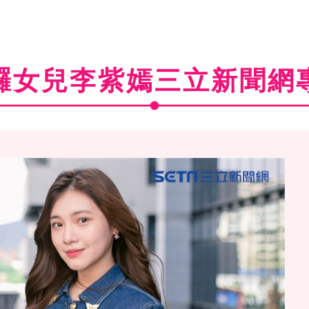
㼈女兒李紫嫣三立新聞網