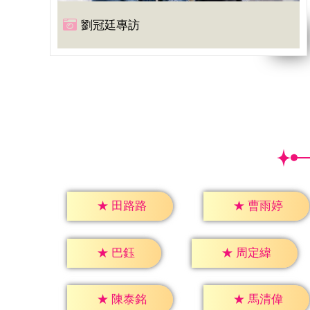
劉冠廷專訪
★
田路路
★
曹雨婷
★
巴鈺
★
周定緯
★
陳泰銘
★
馬清偉