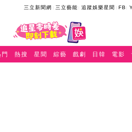
三立新聞網
三立藝能
追蹤娛樂星聞
FB
熱門
熱搜
星聞
綜藝
戲劇
日韓
電影