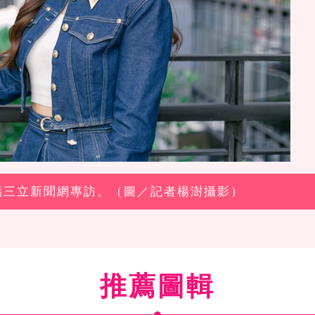
紫嫣三立新聞網專訪。（圖／記者楊澍攝影）
推薦圖輯