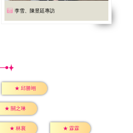
李雪、陳昱廷專訪
★
邱勝翊
★
關之琳
★
林襄
★
霖霖