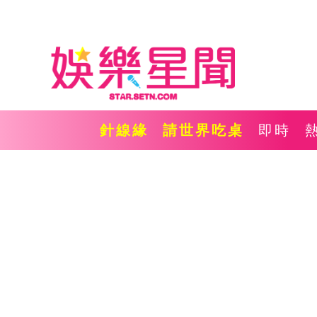
針線緣
請世界吃桌
即時