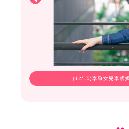
(
12
/15)李㼈女兒李