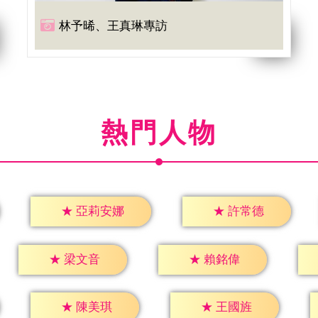
林予晞、王真琳專訪
熱門人物
★
許常德
★
亞莉安娜
★
梁文音
★
賴銘偉
★
陳美琪
★
王國旌