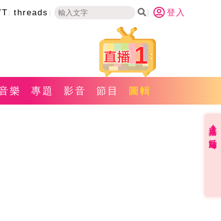
YT
threads
登入
1
音樂
專題
影音
節目
圖輯
直播✦活動