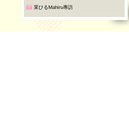
茉ひるMahiru專訪