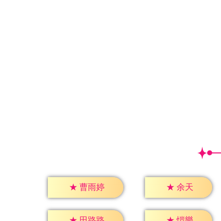
★
余天
★
曹雨婷
★
愷樂
★
田路路