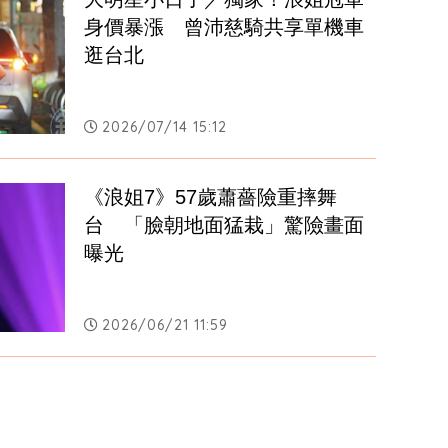
身價暴漲　曾沛慈騎共享單機車
逛台北
2026/07/14 15:12
《浪姐7》57歲蕭薔險重摔舞
台　「臉朝地面猛栽」驚險畫面
曝光
2026/06/21 11:59