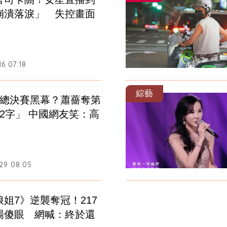
崩潰落淚」　失控畫面
6 07:18
綜藝
》總決賽黑幕？蕭薔奪第
2字」 中國網友笑：高
29 08:05
姐7》逆襲奪冠！217
場傻眼　網喊：終於還