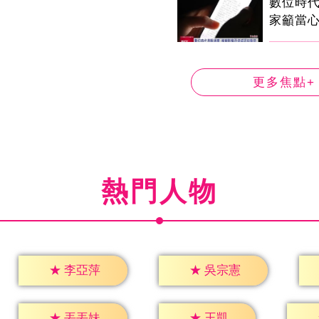
數位時代
家籲當心
更多焦點+
熱門人物
★
李亞萍
★
吳宗憲
★
王凱
★
丟丟妹