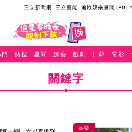
三立新聞網
三立藝能
追蹤娛樂星聞
FB
熱門
熱搜
星聞
綜藝
戲劇
日韓
電影
關鍵字
娛樂
官司卡關！女星直播到