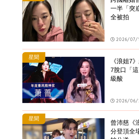
一半「突
全被拍
2026/07/1
星聞
《浪姐7
7脫口「這
級酸
2026/06/
星聞
曾沛慈《浪
分登頂全