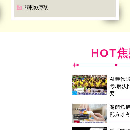
簡莉紋專訪
HOT
AI時代
考.解決
要
關節危
配方才