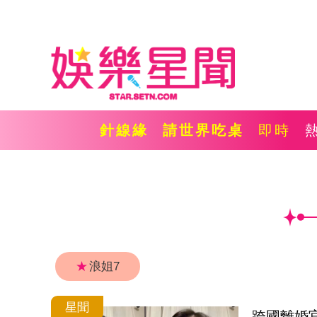
針線緣
請世界吃桌
即時
★
浪姐7
星聞
跨國離婚