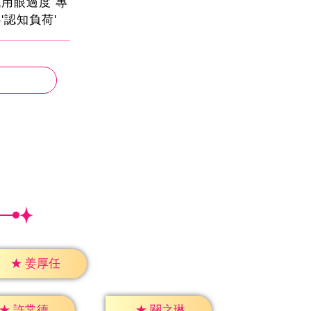
用眼過度 專
'認知負荷'
★
姜厚任
★
許常德
★
關之琳