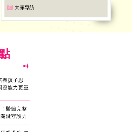
大霈專訪
焦點
!培養孩子思
問題能力更重
機！醫籲完整
有關鍵守護力