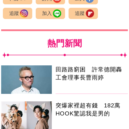
追蹤
加入
追蹤
熱門新聞
田路路窮困 許常德開轟
工會理事長曹雨婷
突爆家裡超有錢 182萬
HOOK驚認我是男的