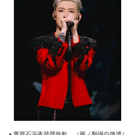
▲董寶石深夜發聲致歉。（圖／翻攝自微博）