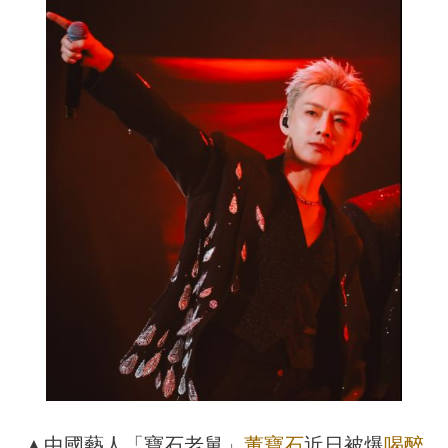
▲中國藝人「寶石老舅」
董寶石
近日被爆
喝醉