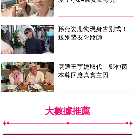
孫燕姿悲慟現身告別式！
送別摯友化妝師
突遭王宇婕取代 鄭仲茵
本尊回應真實主因
大數據推薦