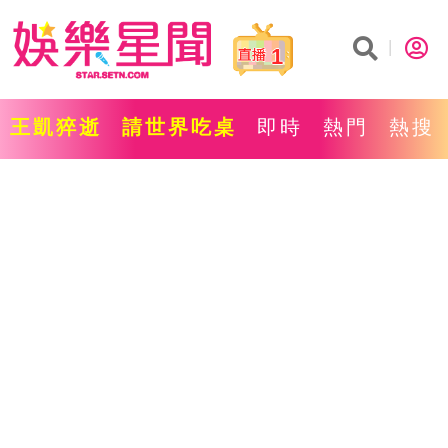
1
王凱猝逝
請世界吃桌
即時
熱門
熱搜