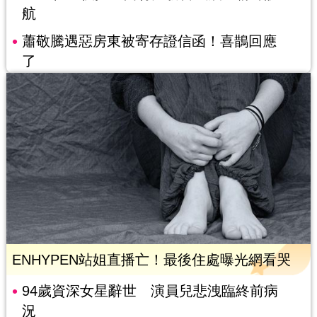
航
蕭敬騰遇惡房東被寄存證信函！喜鵲回應
了
ENHYPEN站姐直播亡！最後住處曝光網看哭
94歲資深女星辭世 演員兒悲洩臨終前病
況