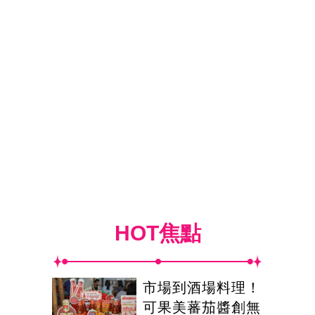
HOT焦點
市場到酒場料理！
可果美蕃茄醬創無