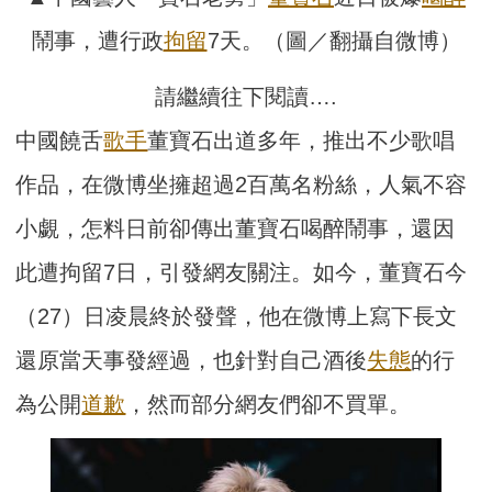
鬧事，遭行政
拘留
7天。（圖／翻攝自微博）
請繼續往下閱讀….
中國饒舌
歌手
董寶石出道多年，推出不少歌唱
作品，在微博坐擁超過2百萬名粉絲，人氣不容
小覷，怎料日前卻傳出董寶石喝醉鬧事，還因
此遭拘留7日，引發網友關注。如今，董寶石今
（27）日凌晨終於發聲，他在微博上寫下長文
還原當天事發經過，也針對自己酒後
失態
的行
為公開
道歉
，然而部分網友們卻不買單。