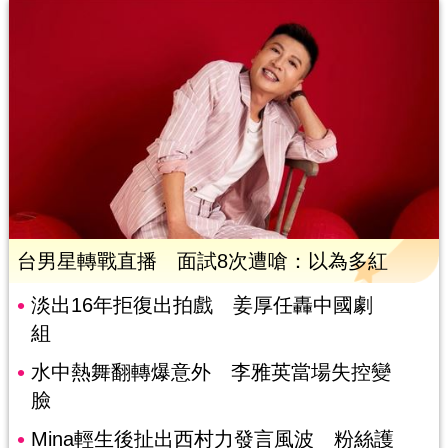
台男星轉戰直播 面試8次遭嗆：以為多紅
淡出16年拒復出拍戲 姜厚任轟中國劇
組
水中熱舞翻轉爆意外 李雅英當場失控變
臉
Mina輕生後扯出西村力發言風波 粉絲護