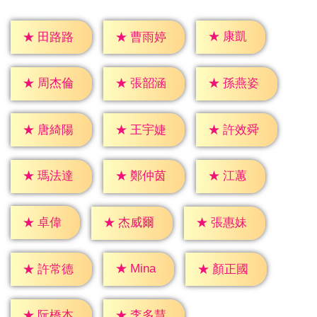
★
康凱
★
田路路
★
曹雨婷
★
周杰倫
★
張韶涵
★
孫燕姿
★
唐綺陽
★
王宇婕
★
許效舜
★
江蕙
★
瑪法達
★
鄭仲茵
★
卓偉
★
杰威爾
★
張惠妹
★
Mina
★
許常德
★
顏正國
★
阮橋本
★
李多慧