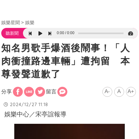
娛樂星聞
娛樂
0:00
0:00
聽新聞
知名男歌手爆酒後鬧事！「人
肉衝撞路邊車輛」遭拘留 本
尊發聲道歉了
A-
A
A+
分享
留言
2024/12/27 11:18
娛樂中心／宋亭誼報導