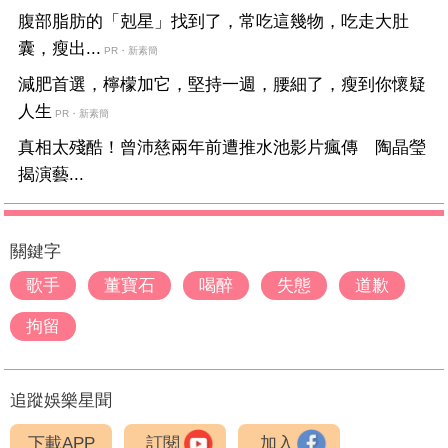
腹部脂肪的「剋星」找到了，常吃這幾物，吃走大肚
囊，瘦出...
PR・新素簡
減肥首選，檸檬加它，堅持一週，腰細了，瘦到你懷疑
人生
PR・新素簡
真相太殘酷！曾沛慈兩年前遭推水池影片瘋傳 陶晶瑩
揭演藝...
關鍵字
歌手
董寶石
喝醉
失態
道歉
拘留
追蹤娛樂星聞
下載APP
訂閱
加入