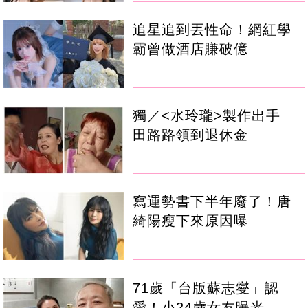
追星追到丟性命！網紅學
霸曾做酒店賺破億
獨／<水玲瓏>製作出手
田路路領到退休金
寫運勢書下半年廢了！唐
綺陽瘦下來原因曝
71歲「台版蘇志燮」認
愛！小24歲女友曝光