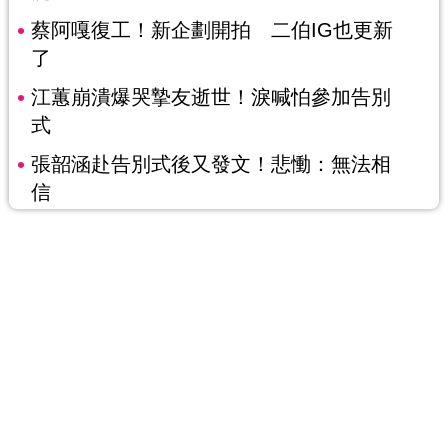
蔡阿嘎復工！新企劃開拍 二伯IG也更新
了
江蕙崩潰爆哭摯友逝世！淚喊怕參加告別
式
張韶涵赴告別式後又發文！悲慟：無法相
信