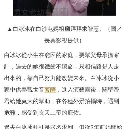
▲白冰冰在白沙屯媽祖廟拜拜求智慧。（圖／
長興影視提供）
白冰冰從小生在窮困的家庭，要幫父母承擔家
計，過去的她很鐵齒不認命，只相信路是人走
出來的，靠自己努力能改變未來。白冰冰從小
家中供奉觀世音
菩薩
，進入演藝圈後，關聖帝
君給她莫大的幫助，在各種外景拍攝時，遇到
危難，感受到玄天上帝的庇佑。
過去白冰冰拜拜是求名求利，但從3年前她開始