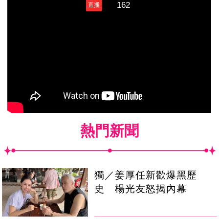
熱門新聞
獨／姜厚任新歡爆黑歷
史 楊光友怒揭內幕