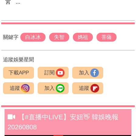
宮 ...
關鍵字
白冰冰
失智
媽祖
菩薩
追蹤娛樂星聞
下載APP
訂閱
加入
追蹤
加入
追蹤
【#直播中LIVE】安妞👋 韓娛晚報
20260808