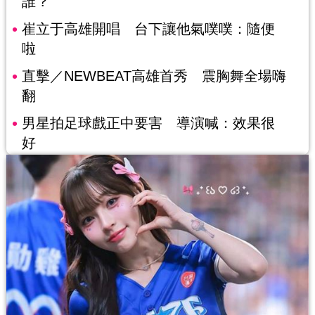
誰？
崔立于高雄開唱 台下讓他氣噗噗：隨便
啦
直擊／NEWBEAT高雄首秀 震胸舞全場嗨
翻
男星拍足球戲正中要害 導演喊：效果很
好