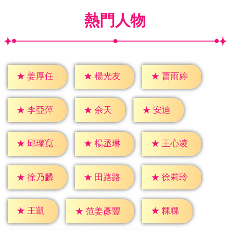
熱門人物
★
姜厚任
★
楊光友
★
曹雨婷
★
余天
★
安迪
★
李亞萍
★
邱瓈寬
★
楊丞琳
★
王心凌
★
徐乃麟
★
田路路
★
徐莉玲
★
王凱
★
粿粿
★
范姜彥豐