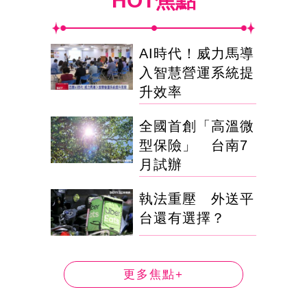
HOT焦點
AI時代！威力馬導
入智慧營運系統提
升效率
全國首創「高溫微
型保險」 台南7
月試辦
執法重壓 外送平
台還有選擇？
更多焦點+