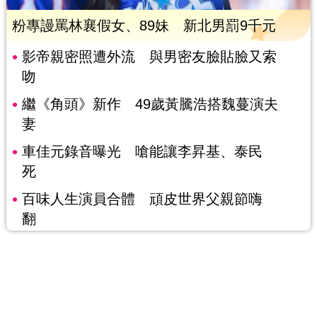
粉專謾罵林襄假女、89妹 新北男罰9千元
影帝親密照遭外流 與男密友臉貼臉又索
吻
繼《角頭》新作 49歲黃騰浩搭魏蔓演夫
妻
車佳元錄音曝光 嗆能讓李昇基、泰民
死
百味人生演員合體 頑皮世界父親節嗨
翻