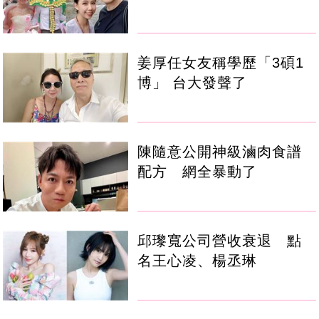
姜厚任女友稱學歷「3碩1
博」 台大發聲了
陳隨意公開神級滷肉食譜
配方 網全暴動了
邱瓈寬公司營收衰退 點
名王心凌、楊丞琳