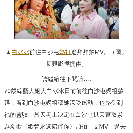
▲
白冰冰
前往白沙屯
媽祖
廟拜拜拍MV。（圖／
長興影視提供）
請繼續往下閱讀….
70歲綜藝大姐大白冰冰日前前往白沙屯媽祖參
拜，看到白沙屯媽祖讓她深受感動，也感受到
祂的靈驗，當天馬上決定在白沙屯拱天宮取景
為新歌〈歌聲永遠陪伴你〉加拍一支MV。過去