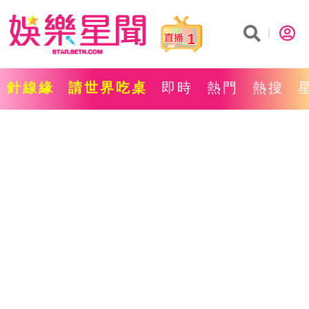
1
針線緣
請世界吃桌
即時
熱門
熱搜