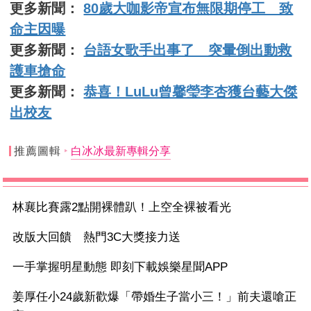
更多新聞：
80歲大咖影帝宣布無限期停工 致
命主因曝
更多新聞：
台語女歌手出事了 突暈倒出動救
護車搶命
更多新聞：
恭喜！LuLu曾馨瑩李杏獲台藝大傑
出校友
推薦圖輯
白冰冰最新專輯分享
林襄比賽露2點開裸體趴！上空全裸被看光
改版大回饋 熱門3C大獎接力送
一手掌握明星動態 即刻下載娛樂星聞APP
姜厚任小24歲新歡爆「帶婚生子當小三！」前夫還嗆正