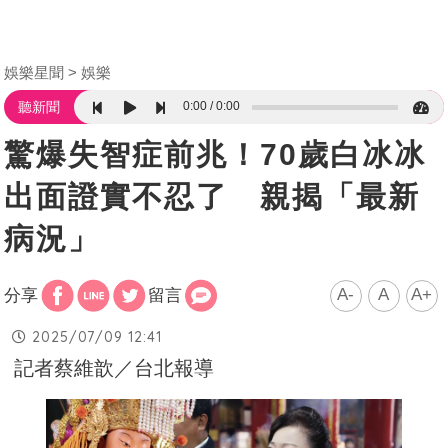
娛樂星聞
娛樂
0:00
0:00
聽新聞
驚爆失智症前兆！70歲白冰冰
出面證實不忍了 親揭「最新
病況」
A-
A
A+
分享
留言
2025/07/09 12:41
記者蔡維歆／台北報導