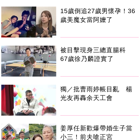
15歲倒追27歲男懷孕！36
歲美魔女當阿嬤了
被目擊現身三總直腸科
67歲徐乃麟證實了
獨／批曹雨婷帳目亂 楊
光友再轟余天工會
姜厚任新歡爆帶婚生子當
小三！前夫嗆正宮