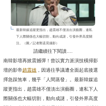
最新韓媒追蹤更指出，趙震雄不僅淡出演藝圈，連私
下人際關係也大幅切割，動向成謎，引發外界高度關
注。（圖／記者鄭孟晃攝影）
請繼續往下閱讀….
南韓影壇再掀震撼彈！曾以實力派演技橫掃影
壇的影帝
趙震雄
，因過往爭議遭全面起底後選
擇急踩煞車，幾乎「人間蒸發」。最新韓媒追
蹤更指出，趙震雄不僅淡出演藝圈，連私下人
際關係也大幅切割，動向成謎，引發外界高度