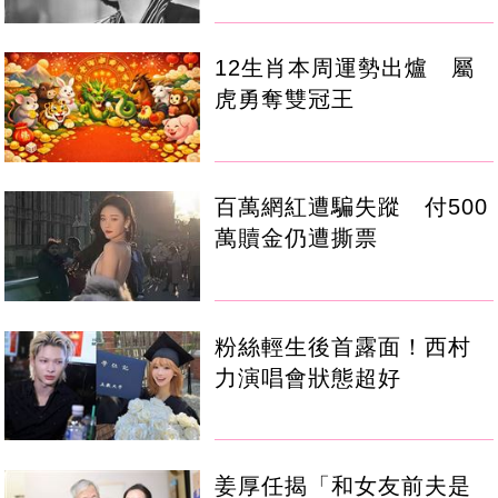
12生肖本周運勢出爐 屬
虎勇奪雙冠王
百萬網紅遭騙失蹤 付500
萬贖金仍遭撕票
粉絲輕生後首露面！西村
力演唱會狀態超好
姜厚任揭「和女友前夫是