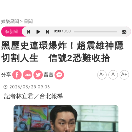
娛樂星聞
星聞
0:00
0:00
聽新聞
黑歷史連環爆炸！趙震雄神隱
切割人生 信號2恐難收拾
A-
A
A+
分享
留言
2026/03/28 09:06
記者林宜君／台北報導