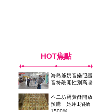
HOT焦點
海島爺奶音樂照護
音符敲開性別高牆
不二坊蛋黃酥開放
預購 她用1招搶
1500顆