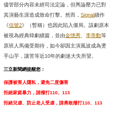
儘管部分內容未經司法定論，但輿論壓力已對
其演藝生涯造成致命打擊。然而，
Signal
續作
《
信號2
》（暫稱）也因此陷入僵局。該劇原本
被視為經典韓劇續篇，並由
金憓秀
、
李帝勳
等
原班人馬備受期待，如今卻因主演風波成為燙
手山芋，讓苦等近10年的劇迷大失所望。
三立新聞網提醒您：
保護被害人隱私，避免二度傷害
拒絕家庭暴力，請撥打110、113
拒絕兒虐、防止老人受虐，請勇敢撥打110、113