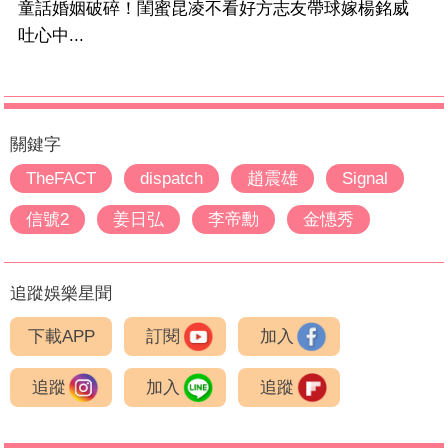
童話婚姻破碎！閨蜜昆凌不看好方志友帶球嫁楊銘威
吐心中...
關鍵字
TheFACT
dispatch
趙震雄
Signal
信號2
姜日弘
李帝勳
金憓秀
追蹤娛樂星聞
下載APP
訂閱
加入
追蹤
加入
追蹤