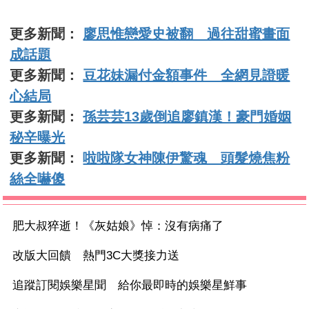
更多新聞：
廖思惟戀愛史被翻 過往甜蜜畫面
成話題
更多新聞：
豆花妹漏付金額事件 全網見證暖
心結局
更多新聞：
孫芸芸13歲倒追廖鎮漢！豪門婚姻
秘辛曝光
更多新聞：
啦啦隊女神陳伊驚魂 頭髮燒焦粉
絲全嚇傻
肥大叔猝逝！《灰姑娘》悼：沒有病痛了
改版大回饋 熱門3C大獎接力送
追蹤訂閱娛樂星聞 給你最即時的娛樂星鮮事