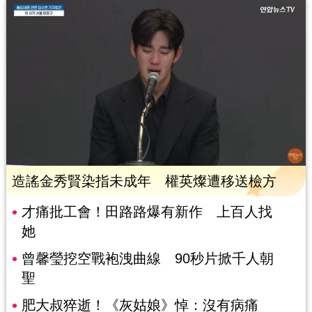
造謠金秀賢染指未成年 權英燦遭移送檢方
才痛批工會！田路路爆有新作 上百人找
她
曾馨瑩挖空戰袍洩曲線 90秒片掀千人朝
聖
肥大叔猝逝！《灰姑娘》悼：沒有病痛