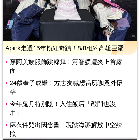
Apink走過15年粉紅奇蹟！8/8相約高雄巨蛋
穿阿美族服飾跳韓舞！河智媛遭炎上首露
面
24歲奉子成婚！方志友喊想當玩咖意外懷
孕
今年鬼月特別陰！入住飯店「敲門也沒
用」
麻衣伴兒出國念書 現蹤海灘解放中空辣
照