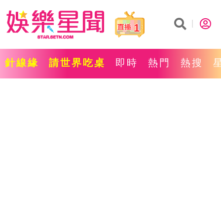
1
針線緣
請世界吃桌
即時
熱門
熱搜