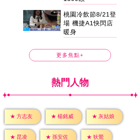
桃園冷飲節8/21登
場 機捷A1快閃店
暖身
更多焦點+
熱門人物
★
方志友
★
楊銘威
★
灰姑娘
★
昆凌
★
狄鶯
★
孫安佐