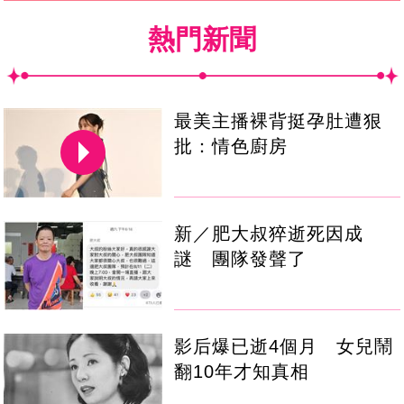
熱門新聞
最美主播裸背挺孕肚遭狠
批：情色廚房
新／肥大叔猝逝死因成
謎 團隊發聲了
影后爆已逝4個月 女兒鬧
翻10年才知真相