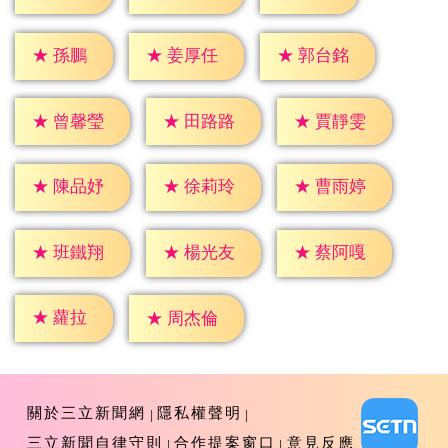
★
孫鵬
★
姜厚任
★
郭台銘
★
曾馨瑩
★
田路路
★
賈靜雯
★
陳品妤
★
徐莉玲
★
曹雨婷
★
班鐵翔
★
楊光友
★
蔡阿嘎
★
蘿拉
★
周杰倫
關於三立新聞網
隱私權聲明
三立新聞自律守則
合作提案窗口
意見反應