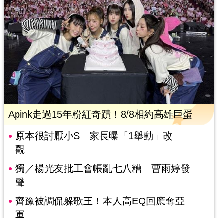
Apink走過15年粉紅奇蹟！8/8相約高雄巨蛋
原本很討厭小S 家長曝「1舉動」改
觀
獨／楊光友批工會帳亂七八糟 曹雨婷發
聲
齊豫被調侃躲歌王！本人高EQ回應奪亞
軍