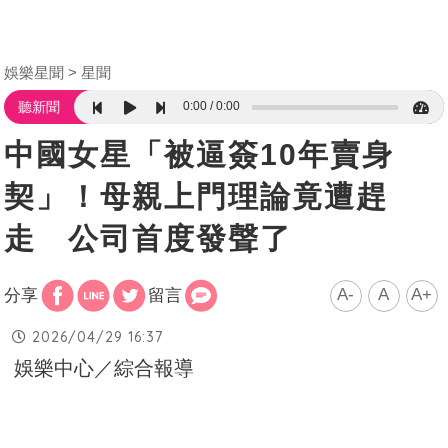
娛樂星聞
星聞
0:00
0:00
聽新聞
中國女星「被逼簽10年賣身
契」！母親上門理論竟遭趕
走 公司首度發聲了
A-
A
A+
分享
留言
2026/04/29 16:37
娛樂中心／綜合報導