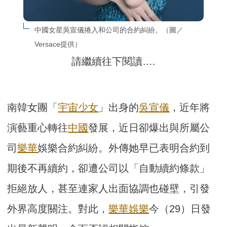
中國女星吳宣儀捲入和公司的合約糾紛。（圖／
Versace提供）
請繼續往下閱讀….
南韓女團「
宇宙少女
」出身的
吳宣儀
，近年將
演藝重心轉往
中國
發展，近日卻爆出與所屬公
司
樂華
娛樂合約糾紛。外傳她早已表明合約到
期後不再續約，卻遭公司以「自動續約條款」
拒絕放人，甚至連家人出面協調也碰壁，引發
外界高度關注。對此，
樂華娛樂
今（29）日發