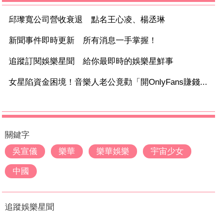
邱瓈寬公司營收衰退 點名王心凌、楊丞琳
新聞事件即時更新 所有消息一手掌握！
追蹤訂閱娛樂星聞 給你最即時的娛樂星鮮事
女星陷資金困境！音樂人老公竟勸「開OnlyFans賺錢...
關鍵字
吳宣儀
樂華
樂華娛樂
宇宙少女
中國
追蹤娛樂星聞