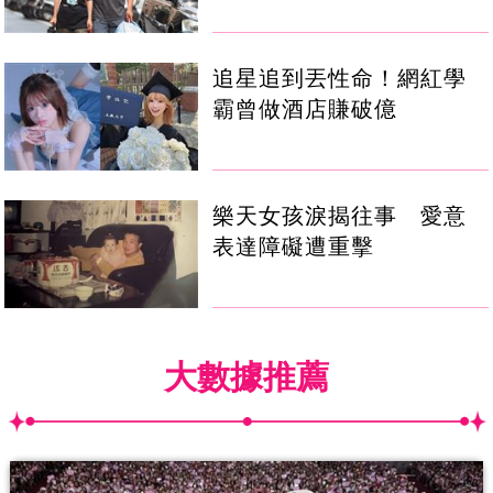
追星追到丟性命！網紅學
霸曾做酒店賺破億
樂天女孩淚揭往事 愛意
表達障礙遭重擊
大數據推薦