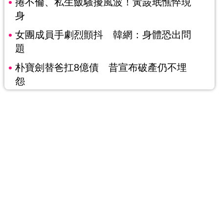
捲不倫、私生飯騷擾風波！黃晸珉憔悴現
身
女團成員手劇烈顫抖 韓網：身體恐出問
題
朴寶劍替爸扛8億債 昔宣布破產仍不埋
怨