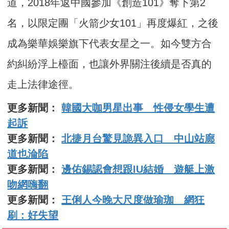
道，2018年返中國參加《創造101》奪下第2
名，以限定團「火箭少女101」再度爆紅，之後
成為樂華娛樂旗下代表女星之一。如今雙方合
約糾紛浮上檯面，也讓外界關注後續是否真的
走上法律途徑。
更多新聞：
韓國大咖男星出事 性侵女學生遭
起訴
更多新聞：
北捷月台驚見詭異入口 中山站廊
道也淪陷
更多新聞：
邊佑錫認會想跟IU結婚 遊艇上激
吻網嗨翻
更多新聞：
王俐人今晚大尺度做瑜珈 網狂
刷：好失望