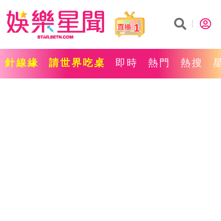
1
針線緣
請世界吃桌
即時
熱門
熱搜