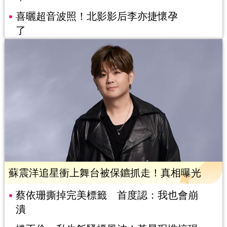
喜曬超音波照！北影影后李亦捷懷孕
了
蘇震洋追星衝上舞台被保鑣抓走！真相曝光
蔡依珊撕掉完美標籤 首度認：我也會崩
潰