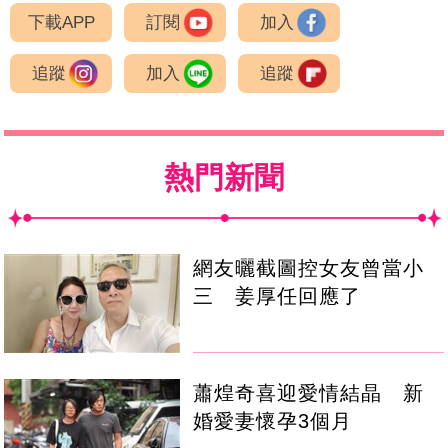
下載APP
訂閱
加入
追蹤
加入
追蹤
熱門新聞
網友曬截圖控女友曾當小
三 姜厚任回應了
蕭煌奇喜迎愛情結晶 新
婚愛妻懷孕3個月