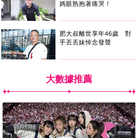
媽眼熟抱著痛哭！
肥大叔離世享年46歲 對
手丟丟妹悼念發聲
大數據推薦