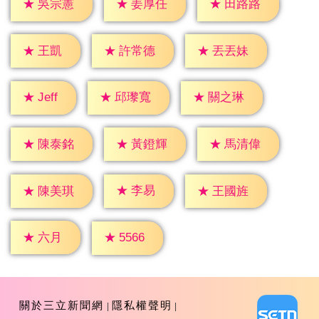
★
吳宗憲
★
姜厚任
★
田路路
★
王凱
★
許常德
★
丟丟妹
★
Jeff
★
邱瓈寬
★
關之琳
★
陳泰銘
★
黃鐙輝
★
馬清偉
★
李易
★
陳美琪
★
王國旌
★
六月
★
5566
關於三立新聞網
隱私權聲明