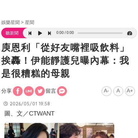
娛樂星聞
星聞
0:00
0:00
聽新聞
庾恩利「從好友嘴裡吸飲料」
挨轟！伊能靜護兒曝內幕：我
是很糟糕的母親
A-
A
A+
分享
留言
2026/05/01 19:58
圖、文／CTWANT