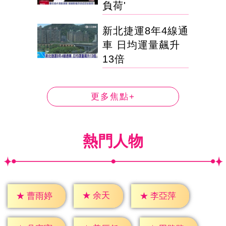
負荷'
新北捷運8年4線通
車 日均運量飆升
13倍
更多焦點+
熱門人物
★
余天
★
曹雨婷
★
李亞萍