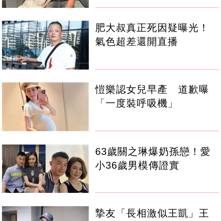
肥大叔真正死因疑曝光！
氣色超差還開直播
愷樂認女兒早產 道歉曝
「一度裝呼吸機」
63歲關之琳爆奶孫戀！愛
小36歲男模傳證實
摯友「長相激似王凱」王