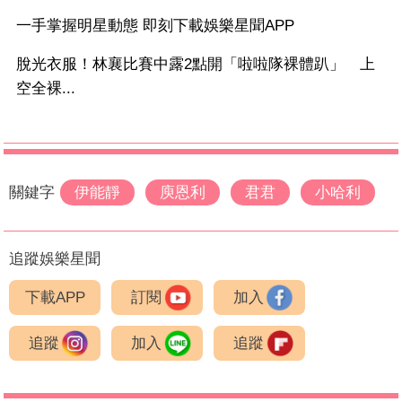
一手掌握明星動態 即刻下載娛樂星聞APP
脫光衣服！林襄比賽中露2點開「啦啦隊裸體趴」 上
空全裸...
關鍵字
伊能靜
庾恩利
君君
小哈利
追蹤娛樂星聞
下載APP
訂閱
加入
追蹤
加入
追蹤