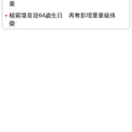
棄
楊紫瓊喜迎64歲生日 再奪影壇重量級殊
榮