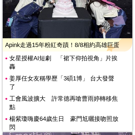
Apink走過15年粉紅奇蹟！8/8相約高雄巨蛋
女星授權AI短劇 「裙下仰拍視角」片挨
轟
姜厚任女友稱學歷「3碩1博」 台大發聲
了
工會風波擴大 許常德再嗆曹雨婷轉移焦
點
楊紫瓊嗨慶64歲生日 豪門尪曬接吻照放
閃