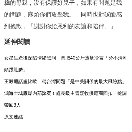
糕的母親，沒有保護好兒子，如果有問題是我
的問題，麻煩你們攻擊我。」同時也對碳酸感
到抱歉，「謝謝你給恩利的友誼和陪伴。」
延伸閱讀
女星生產後深陷情緒黑洞 暴肥40公斤遭尪冷言「分不清乳
頭跟肚臍」
王毅通話盧比歐 稱台灣問題「是中美關係的最大風險點」
鴻海土城廠爆內部弊案！處長級主管疑收供應商回扣 檢調
帶回3人
原文連結