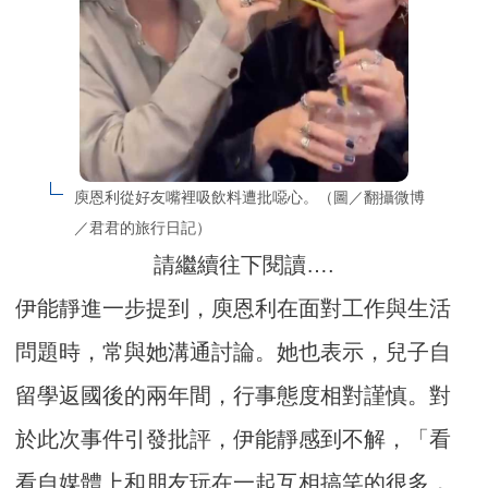
庾恩利從好友嘴裡吸飲料遭批噁心。（圖／翻攝微博
／君君的旅行日記）
請繼續往下閱讀….
伊能靜進一步提到，庾恩利在面對工作與生活
問題時，常與她溝通討論。她也表示，兒子自
留學返國後的兩年間，行事態度相對謹慎。對
於此次事件引發批評，伊能靜感到不解，「看
看自媒體上和朋友玩在一起互相搞笑的很多，