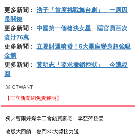
更多新聞：
浩子「首度挑戰舞台劇」 一原因
是關鍵
更多新聞：
中國第一個槍決女星 睡官員百次
貪汙76萬
更多新聞：
立夏財運噴發！5大星座變身超強吸
金體
更多新聞：
黃明志「要求撤銷控狀」 今遭駁
回
CTWANT
【三立新聞網免責聲明】
獨／曹雨婷爆拿工會錢買豪宅 李亞萍發聲
改版大回饋 熱門3C大獎接力送