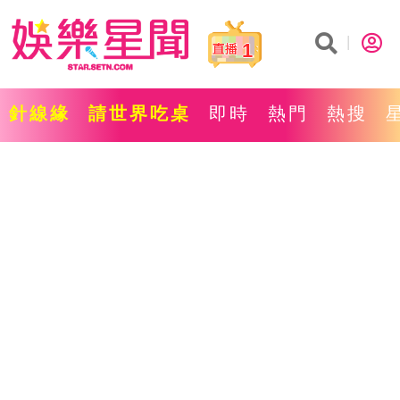
1
針線緣
請世界吃桌
即時
熱門
熱搜