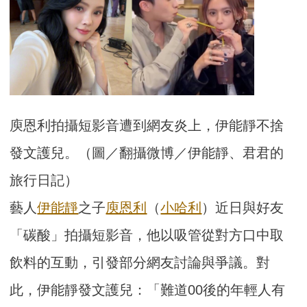
庾恩利拍攝短影音遭到網友炎上，伊能靜不捨
發文護兒。（圖／翻攝微博／伊能靜、君君的
旅行日記）
藝人
伊能靜
之子
庾恩利
（
小哈利
）近日與好友
「碳酸」拍攝短影音，他以吸管從對方口中取
飲料的互動，引發部分網友討論與爭議。對
此，伊能靜發文護兒：「難道00後的年輕人有