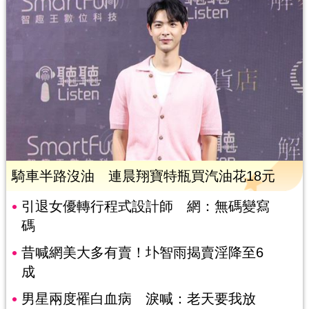
騎車半路沒油 連晨翔寶特瓶買汽油花18元
引退女優轉行程式設計師 網：無碼變寫
碼
昔喊網美大多有賣！圤智雨揭賣淫降至6
成
男星兩度罹白血病 淚喊：老天要我放