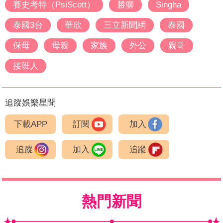
賽史考特（PsiScott）
勝獅
Singha
泰國3台
華欣
三立新聞網
泰國
保母
母親
家族
外公
親哥
接班人
追蹤娛樂星聞
下載APP
訂閱
加入
追蹤
加入
追蹤
熱門新聞