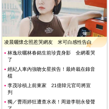
凌晨曬懷念照惹哭網友 米可白感性告白
林逸欣曬林春銘生前珍貴身影 全網看哭
了
經紀人車內強吻女星挨告！最終栽在錄音
檔
李茂珍槓上前東家 21億韓元官司將宣
判
獨／曹雨婷狂遭查水表！周遊李朝永發聲
了