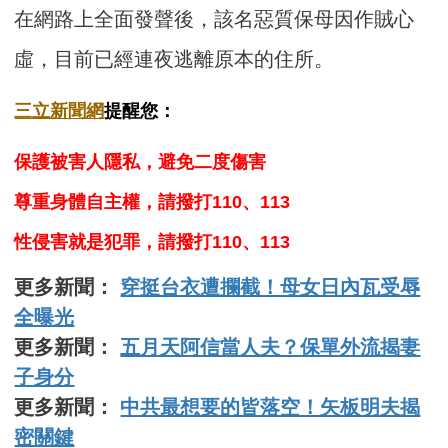
在網路上全面發聲後，該名惡質保母因作賊心
虛，目前已經連夜逃離原本的住所。
三立新聞網
提醒您：
保護被害人隱私，避免二度傷害
尊重身體自主權，請撥打110、113
性侵害就是犯罪，請撥打110、113
更多新聞：
穿挺台衣遭攔截！母女日內瓦受辱
全曝光
更多新聞：
五月天阿信當人夫？保單外流揭妻
子身分
更多新聞：
中共最想要的皆落空！矢板明夫揭
密關鍵