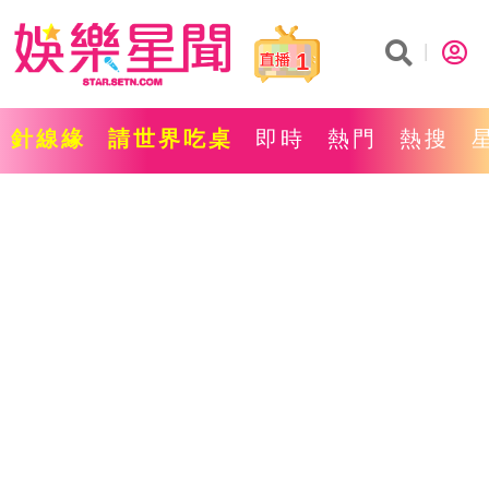
1
針線緣
請世界吃桌
即時
熱門
熱搜