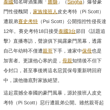
泰國
知名啤酒集團「
勝獅
」（
Singha
）爆發豪
門性侵醜聞，
家族
接班人
皮史考特（Pi Scott）
遭親弟
賽史考特
（Psi Scott）公開指控性侵長達
12年。賽史考特18日接受
泰國3台
節目《話題追
擊》直播專訪，聲淚俱下揭露豪門黑幕，透露
自己年幼時不僅遭
親哥
下手，連家中
保母
也是
加害者。更讓他心寒的是，
母親
知情後不但下
令封口，甚至事後將這名惡質保母重新聘回府
中，讓他徹底對家族絕望。
這起震撼全泰國的豪門風暴，源於接班人皮史
考特（Pi Scott）惡行遭親弟公開。雖然親哥起