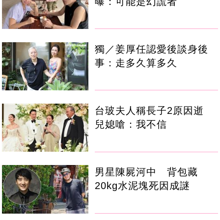
曝：可能是幻謊者
獨／姜厚任認愛後談身後
事：走多久算多久
台玻夫人稱長子2原因逝
兒媳嗆：我不信
男星陳屍河中 背包藏
20kg水泥塊死因成謎