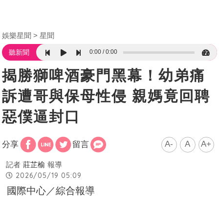
娛樂星聞
星聞
0:00
0:00
聽新聞
揭勝獅啤酒豪門黑幕！幼弟痛
訴遭哥與保母性侵 親媽竟回聘
惡僕逼封口
A-
A
A+
分享
留言
記者
莊芷榆
報導
2026/05/19 05:09
國際中心／綜合報導