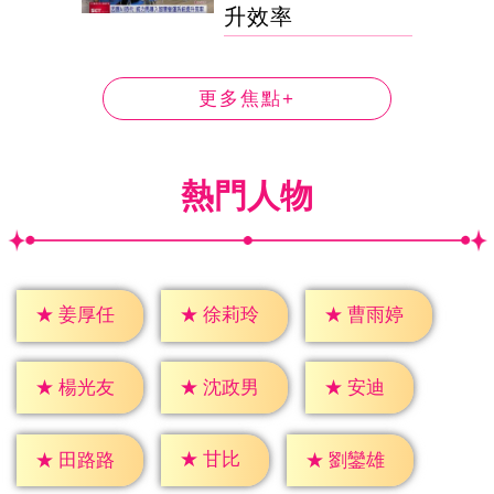
升效率
更多焦點+
熱門人物
★
姜厚任
★
徐莉玲
★
曹雨婷
★
安迪
★
楊光友
★
沈政男
★
甘比
★
田路路
★
劉鑾雄