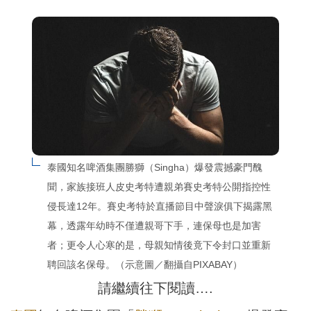
泰國知名啤酒集團勝獅（Singha）爆發震撼豪門醜
聞，家族接班人皮史考特遭親弟賽史考特公開指控性
侵長達12年。賽史考特於直播節目中聲淚俱下揭露黑
幕，透露年幼時不僅遭親哥下手，連保母也是加害
者；更令人心寒的是，母親知情後竟下令封口並重新
聘回該名保母。（示意圖／翻攝自PIXABAY）
請繼續往下閱讀….