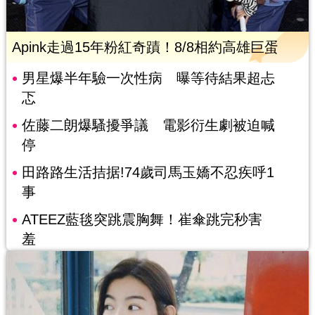
Apink走過15年粉紅奇蹟！8/8相約高雄巨蛋
男星爆半年驗一次性病 曝等待結果超忐
忑
佐藤二朗爆騷擾爭議 電影衍生劇被迫喊
停
田路路生活拮据!74歲司馬玉嬌不忍疾呼1
事
ATEEZ藍毯突跳震胸舞！崔傘跳完秒害
羞