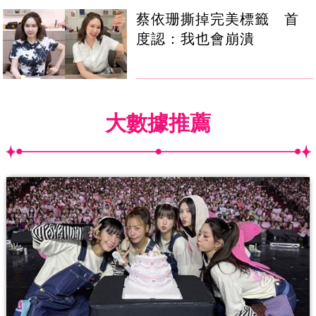
蔡依珊撕掉完美標籤 首
度認：我也會崩潰
大數據推薦