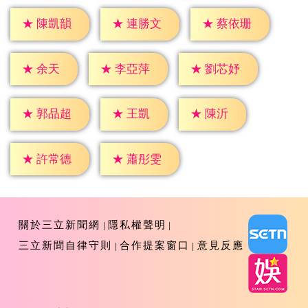
★
陳凱韻
★
連勝文
★
蔡依珊
★
余天
★
李亞萍
★
劉芯妤
★
王凱
★
陳沂
★
郭品超
★
許常德
★
蕭彤雯
關於三立新聞網
隱私權聲明
三立新聞自律守則
合作提案窗口
意見反應