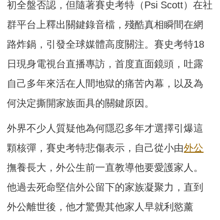
初全盤否認，但隨著賽史考特（Psi Scott）在社
群平台上釋出關鍵錄音檔，殘酷真相瞬間在網
路炸鍋，引發全球媒體高度關注。賽史考特18
日現身電視台直播專訪，首度直面鏡頭，吐露
自己多年來活在人間地獄的痛苦內幕，以及為
何決定撕開家族面具的關鍵原因。
外界不少人質疑他為何隱忍多年才選擇引爆這
顆核彈，賽史考特悲傷表示，自己從小由
外公
撫養長大，外公生前一直教導他要愛護家人。
他過去死命堅信外公留下的家族凝聚力，直到
外公離世後，他才驚覺其他家人早就利慾薰