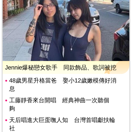
Jennie爆秘戀女歌手 同款飾品、歌詞被挖
48歲男星升格當爸 娶小12歲嫩模傳好消
息
工藤靜香來台開唱 經典神曲一次聽個
夠
天后唱進大巨蛋嘸人知 台灣首唱獻扶輪
社