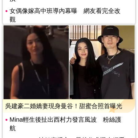
女偶像嫁高中班導內幕曝 網友看完全改
觀
吳建豪二婚嬌妻現身曼谷！甜蜜合照首曝光
Mina輕生後扯出西村力發言風波 粉絲護
航