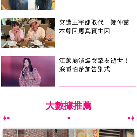
突遭王宇婕取代 鄭仲茵
本尊回應真實主因
江蕙崩潰爆哭摯友逝世！
淚喊怕參加告別式
大數據推薦