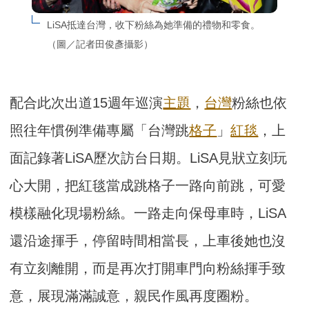
LiSA抵達台灣，收下粉絲為她準備的禮物和零食。
（圖／記者田俊彥攝影）
配合此次出道15週年巡演
主題
，
台灣
粉絲也依
照往年慣例準備專屬「台灣跳
格子
」
紅毯
，上
面記錄著LiSA歷次訪台日期。LiSA見狀立刻玩
心大開，把紅毯當成跳格子一路向前跳，可愛
模樣融化現場粉絲。一路走向保母車時，LiSA
還沿途揮手，停留時間相當長，上車後她也沒
有立刻離開，而是再次打開車門向粉絲揮手致
意，展現滿滿誠意，親民作風再度圈粉。