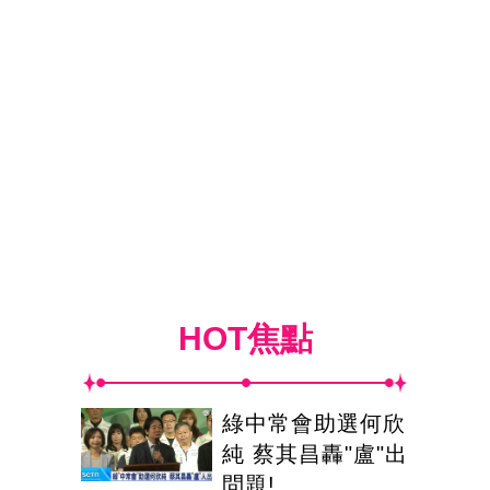
HOT焦點
綠中常會助選何欣
純 蔡其昌轟"盧"出
問題!