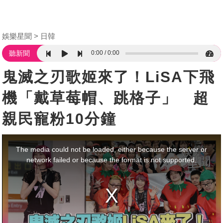
娛樂星聞
日韓
0:00
0:00
聽新聞
鬼滅之刃歌姬來了！LiSA下飛
機「戴草莓帽、跳格子」 超
親民寵粉10分鐘
This
is
a
The media could not be loaded, either because the server or
modal
window.
network failed or because the format is not supported.