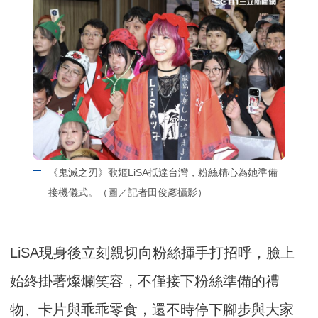
《鬼滅之刃》歌姬LiSA抵達台灣，粉絲精心為她準備
接機儀式。（圖／記者田俊彥攝影）
LiSA現身後立刻親切向粉絲揮手打招呼，臉上
始終掛著燦爛笑容，不僅接下粉絲準備的禮
物、卡片與乖乖零食，還不時停下腳步與大家