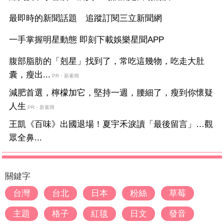
最即時的新聞話題 追蹤訂閱三立新聞網
一手掌握明星動態 即刻下載娛樂星聞APP
腹部脂肪的「剋星」找到了，常吃這幾物，吃走大肚
囊，瘦出...
PR・新素簡
減肥首選，檸檬加它，堅持一週，腰細了，瘦到你懷疑
人生
PR・新素簡
王凱《百味》出國退場！夏宇禾淚讀「最後留言」…觀
眾全鼻...
關鍵字
台灣
台北
日本
粉絲
草莓
主題
格子
紅毯
日文
發音