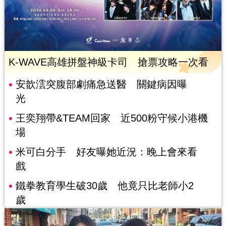
K-WAVE高雄拼盤神級卡司 搶票攻略一次看
安歆澐突腹部劇痛急送醫 關鍵病因曝
光
王奕翔帶&TEAM回家 近500粉守候小港機
場
米可白分手 好友曝她近況：晚上會來看
戲
鐵拳教育學生破30歲 他竟只比老師小2
歲