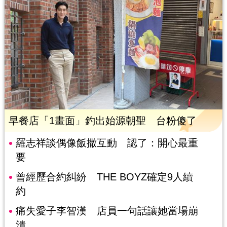
早餐店「1畫面」釣出始源朝聖 台粉傻了
羅志祥談偶像飯撒互動 認了：開心最重
要
曾經歷合約糾紛 THE BOYZ確定9人續
約
痛失愛子李智漢 店員一句話讓她當場崩
潰