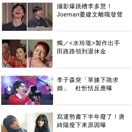
攝影爆跳槽李多慧！
Joeman憂建文離職發聲
獨／<水玲瓏>製作出手
田路路領到退休金
李子森突「單膝下跪求
婚」 杜忻恬反應曝
寫運勢書下半年廢了！唐
綺陽瘦下來原因曝