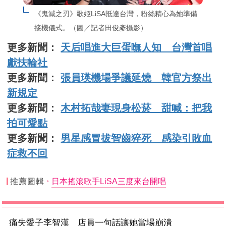
《鬼滅之刃》歌姬LiSA抵達台灣，粉絲精心為她準備
接機儀式。（圖／記者田俊彥攝影）
更多新聞：
天后唱進大巨蛋嘸人知 台灣首唱
獻扶輪社
更多新聞：
張員瑛機場爭議延燒 韓官方祭出
新規定
更多新聞：
木村拓哉妻現身松菸 甜喊：把我
拍可愛點
更多新聞：
男星感冒拔智齒猝死 感染引敗血
症救不回
推薦圖輯
日本搖滾歌手LiSA三度來台開唱
痛失愛子李智漢 店員一句話讓她當場崩潰