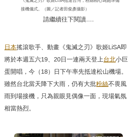
《鬼滅之刃》歌姬LiSA抵達台灣，粉絲精心為她準備
接機儀式。（圖／記者田俊彥攝影）
請繼續往下閱讀….
日本
搖滾歌手、動畫《鬼滅之刃》歌姬LiSA即
將於本週五六19、20日一連兩天登上
台北
小巨
蛋開唱，今（18）日下午率先抵達松山機場。
雖然台北當天降下大雨，仍有大批
粉絲
不畏風
雨到場接機，只為親眼見偶像一面，現場氣氛
相當熱烈。