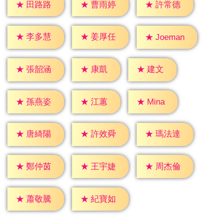
★
田路路
★
曹雨婷
★
許常德
★
李多慧
★
姜厚任
★
Joeman
★
康凱
★
建文
★
張韶涵
★
江蕙
★
Mina
★
孫燕姿
★
唐綺陽
★
許效舜
★
瑪法達
★
鄭仲茵
★
王宇婕
★
周杰倫
★
蕭敬騰
★
紀寶如