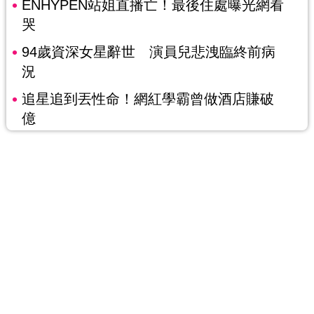
ENHYPEN站姐直播亡！最後住處曝光網看
哭
94歲資深女星辭世 演員兒悲洩臨終前病
況
追星追到丟性命！網紅學霸曾做酒店賺破
億