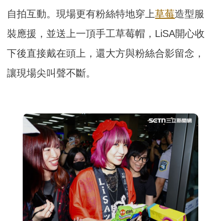
自拍互動。現場更有粉絲特地穿上
草莓
造型服
裝應援，並送上一頂手工草莓帽，LiSA開心收
下後直接戴在頭上，還大方與粉絲合影留念，
讓現場尖叫聲不斷。