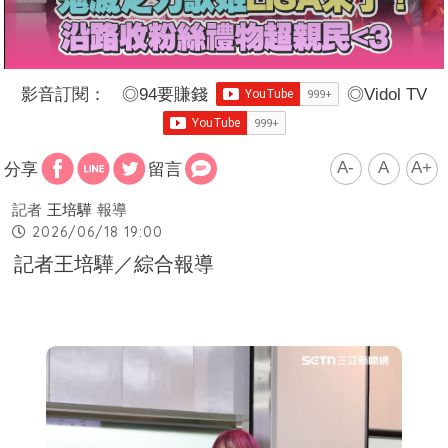
影音訂閱：
◎
94要賺錢
◎
Vidol TV
A-
A
A+
分享
留言
記者
王培驊
報導
2026/06/18 19:00
記者王培驊／綜合報導