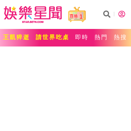
1
王凱猝逝
請世界吃桌
即時
熱門
熱搜