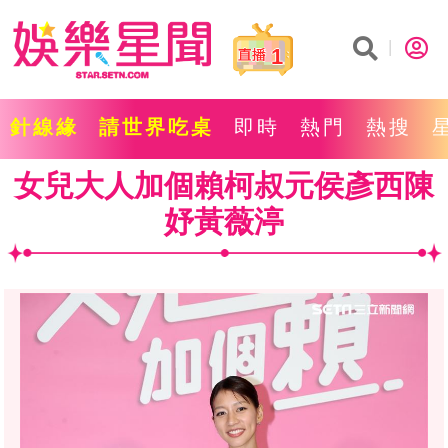
1
針線緣
請世界吃桌
即時
熱門
熱搜
女兒大人加個賴柯叔元侯彥西陳
妤黃薇渟