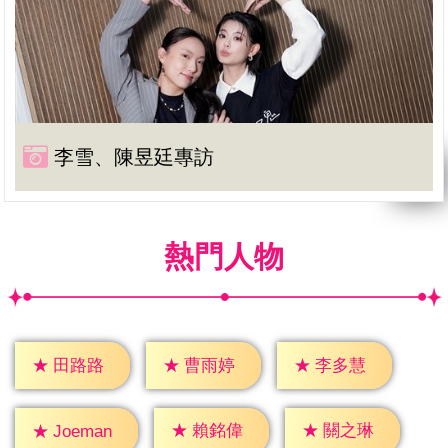
李雪、陳昱廷專訪
熱門人物
★
田路路
★
曹雨婷
★
李多慧
★
賴銘偉
★
關之琳
★
Joeman