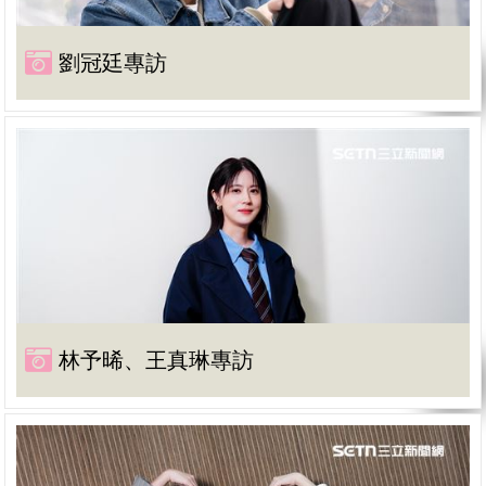
劉冠廷專訪
林予晞、王真琳專訪