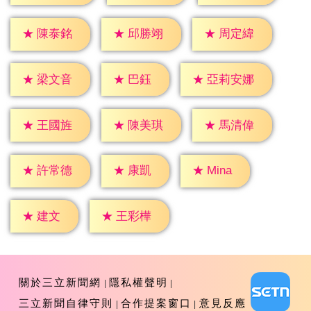
★
陳泰銘
★
邱勝翊
★
周定緯
★
巴鈺
★
梁文音
★
亞莉安娜
★
王國旌
★
陳美琪
★
馬清偉
★
康凱
★
Mina
★
許常德
★
建文
★
王彩樺
關於三立新聞網
隱私權聲明
三立新聞自律守則
合作提案窗口
意見反應