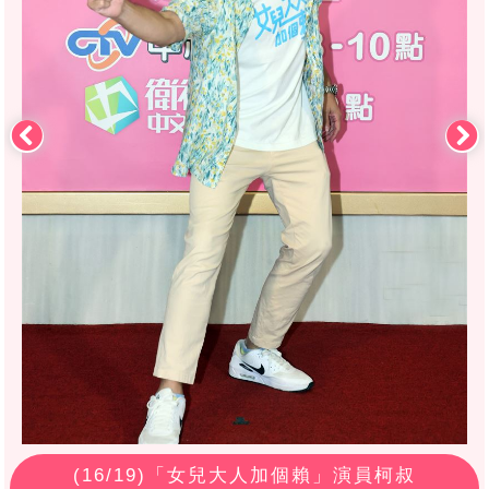
(
16
/19)「女兒大人加個賴」演員柯叔