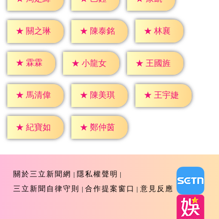
★
林襄
★
關之琳
★
陳泰銘
★
霖霖
★
小龍女
★
王國旌
★
馬清偉
★
陳美琪
★
王宇婕
★
紀寶如
★
鄭仲茵
關於三立新聞網
隱私權聲明
三立新聞自律守則
合作提案窗口
意見反應