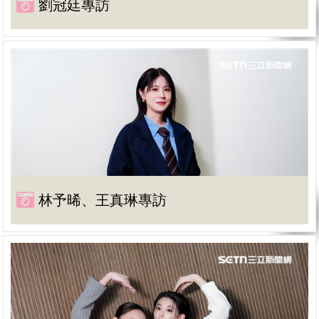
劉冠廷專訪
林予晞、王真琳專訪