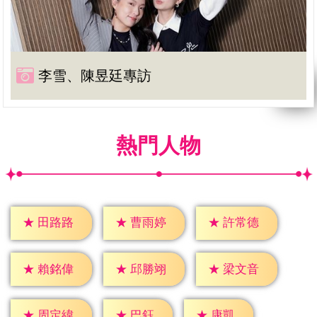
李雪、陳昱廷專訪
熱門人物
★
田路路
★
曹雨婷
★
許常德
★
賴銘偉
★
邱勝翊
★
梁文音
★
巴鈺
★
康凱
★
周定緯