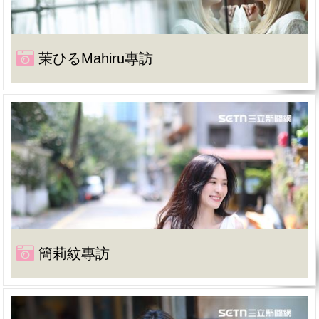
茉ひるMahiru專訪
簡莉紋專訪