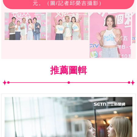
元。（圖/記者邱榮吉攝影）
推薦圖輯