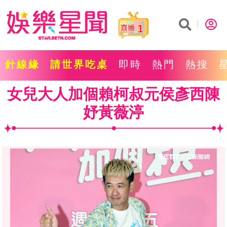
1
針線緣
請世界吃桌
即時
熱門
熱搜
女兒大人加個賴柯叔元侯彥西陳
妤黃薇渟