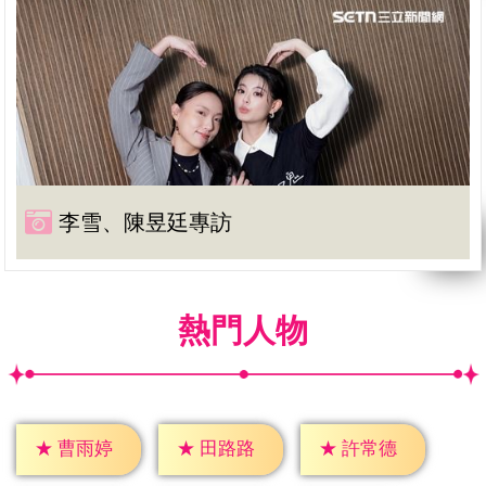
李雪、陳昱廷專訪
熱門人物
★
曹雨婷
★
田路路
★
許常德