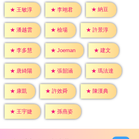
★
納豆
★
王敏淳
★
李翊君
★
檢場
★
潘越雲
★
許景淳
★
建文
★
李多慧
★
Joeman
★
唐綺陽
★
張韶涵
★
瑪法達
★
康凱
★
許效舜
★
陳漢典
★
王宇婕
★
孫燕姿