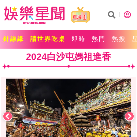
1
針線緣
請世界吃桌
即時
熱門
熱搜
2024白沙屯媽祖進香