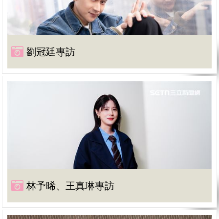
劉冠廷專訪
林予晞、王真琳專訪