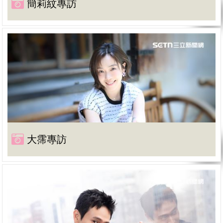
簡莉紋專訪
大霈專訪