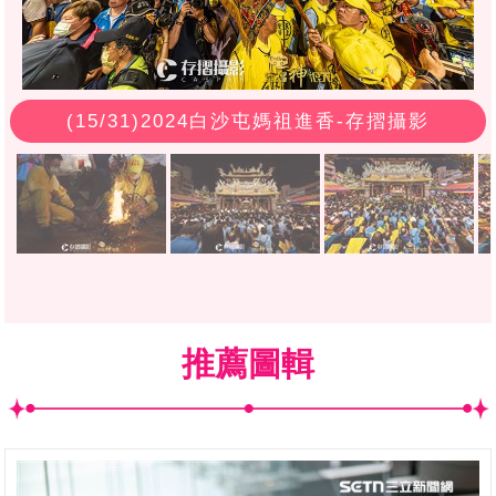
(
15
/31)2024白沙屯媽祖進香-存摺攝影
推薦圖輯