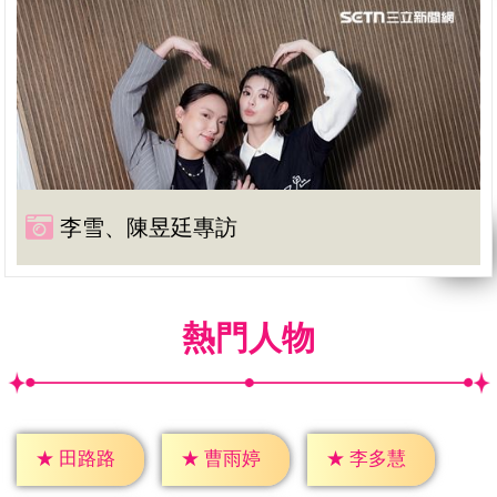
李雪、陳昱廷專訪
熱門人物
★
田路路
★
曹雨婷
★
李多慧