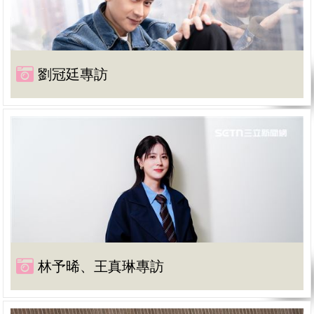
劉冠廷專訪
林予晞、王真琳專訪