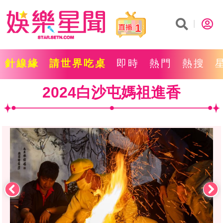
1
針線緣
請世界吃桌
即時
熱門
熱搜
2024白沙屯媽祖進香