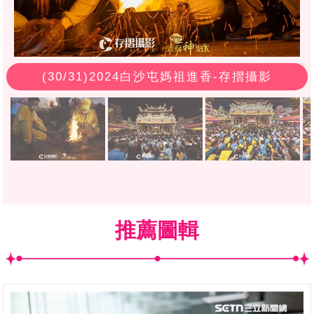
(
30
/31)2024白沙屯媽祖進香-存摺攝影
推薦圖輯