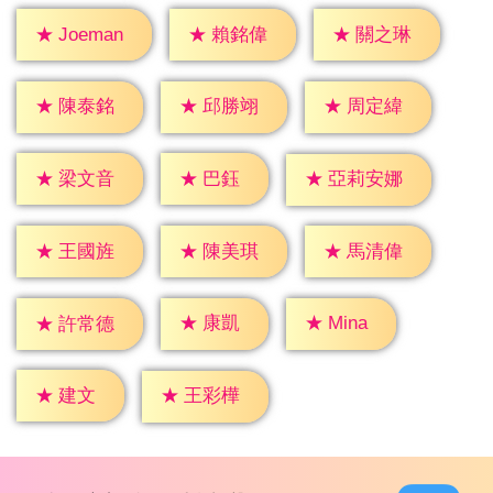
★
賴銘偉
★
關之琳
★
Joeman
★
陳泰銘
★
邱勝翊
★
周定緯
★
巴鈺
★
梁文音
★
亞莉安娜
★
王國旌
★
陳美琪
★
馬清偉
★
康凱
★
Mina
★
許常德
★
建文
★
王彩樺