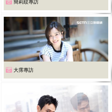
簡莉紋專訪
大霈專訪