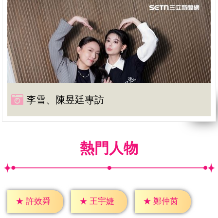
李雪、陳昱廷專訪
熱門人物
★
許效舜
★
王宇婕
★
鄭仲茵