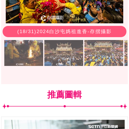
(
18
/31)2024白沙屯媽祖進香-存摺攝影
推薦圖輯