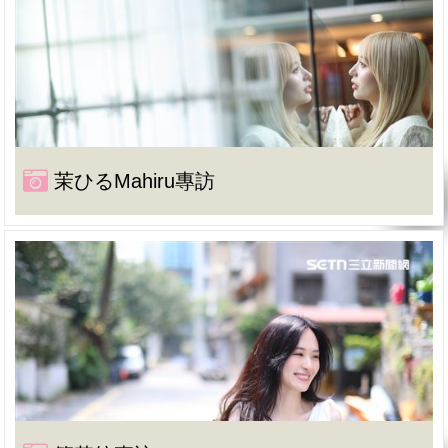
茉ひるMahiru專訪