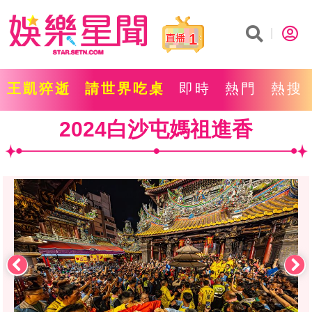
1
王凱猝逝
請世界吃桌
即時
熱門
熱搜
2024白沙屯媽祖進香