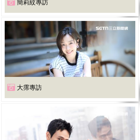
簡莉紋專訪
大霈專訪