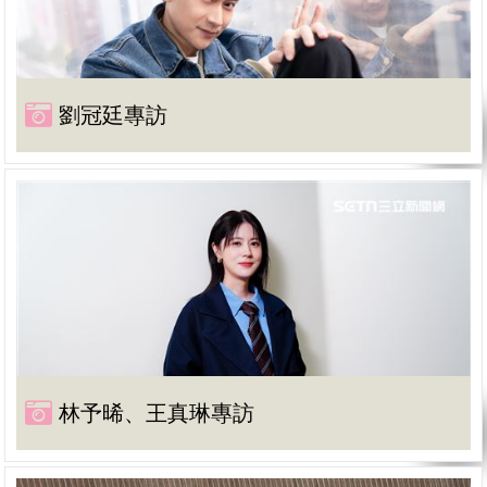
劉冠廷專訪
林予晞、王真琳專訪