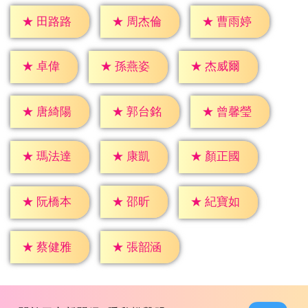
★
田路路
★
周杰倫
★
曹雨婷
★
卓偉
★
孫燕姿
★
杰威爾
★
唐綺陽
★
郭台銘
★
曾馨瑩
★
康凱
★
瑪法達
★
顏正國
★
邵昕
★
阮橋本
★
紀寶如
★
蔡健雅
★
張韶涵