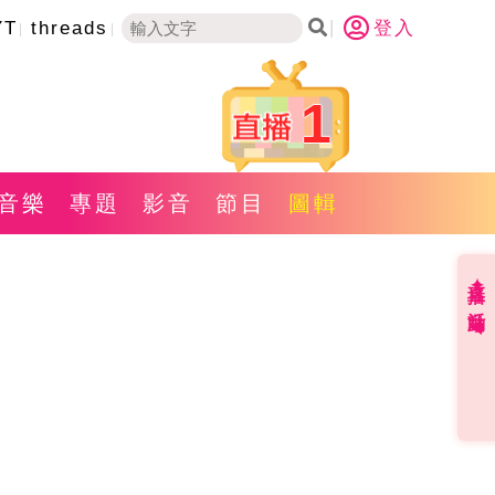
YT
threads
登入
1
音樂
專題
影音
節目
圖輯
直播✦活動