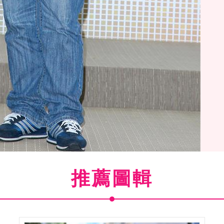
推薦圖輯
暨金曲國際音樂節正式啟動，出席貴賓查老巴西瓦里。（記
邱榮吉/攝影）