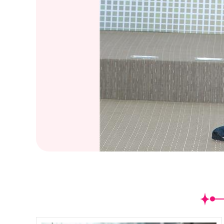
(
20
/41)2016金曲獎頒獎典禮