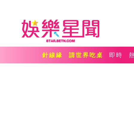
針線緣
請世界吃桌
即時