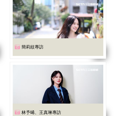
簡莉紋專訪
林予晞、王真琳專訪