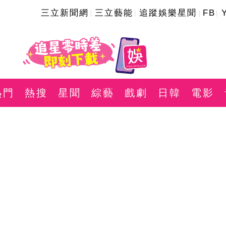
三立新聞網
三立藝能
追蹤娛樂星聞
FB
熱門
熱搜
星聞
綜藝
戲劇
日韓
電影