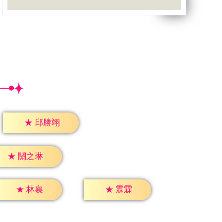
★
邱勝翊
★
關之琳
★
林襄
★
霖霖