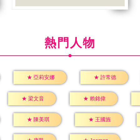
熱門人物
★
許常德
★
亞莉安娜
★
梁文音
★
賴銘偉
★
陳美琪
★
王國旌