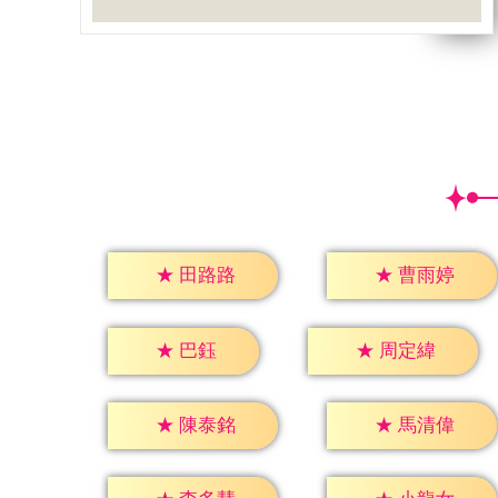
★
田路路
★
曹雨婷
★
巴鈺
★
周定緯
★
陳泰銘
★
馬清偉