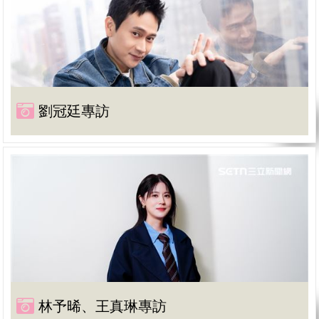
劉冠廷專訪
林予晞、王真琳專訪