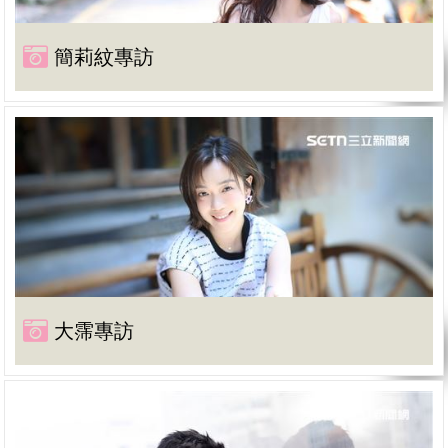
簡莉紋專訪
大霈專訪