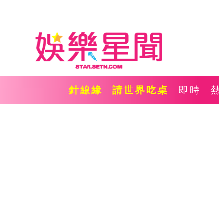
針線緣
請世界吃桌
即時