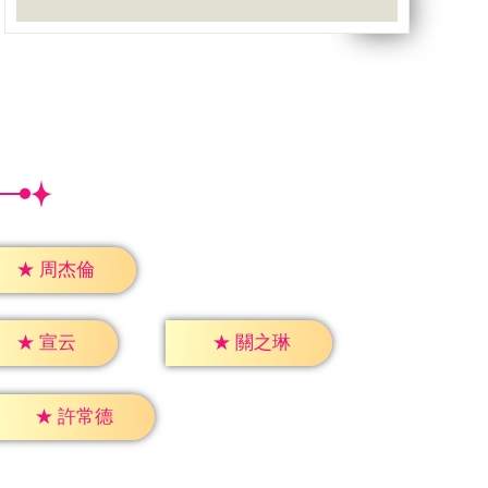
★
周杰倫
★
宣云
★
關之琳
★
許常德