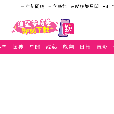
三立新聞網
三立藝能
追蹤娛樂星聞
FB
熱門
熱搜
星聞
綜藝
戲劇
日韓
電影