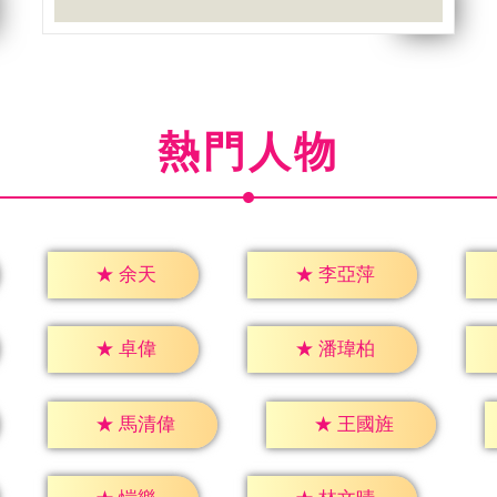
熱門人物
★
余天
★
李亞萍
★
卓偉
★
潘瑋柏
★
馬清偉
★
王國旌