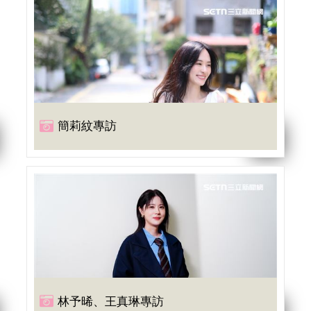
簡莉紋專訪
林予晞、王真琳專訪