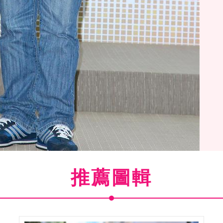
推薦圖輯
暨金曲國際音樂節正式啟動，出席貴賓查老巴西瓦里。（記
邱榮吉/攝影）