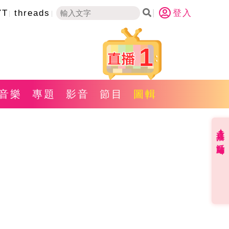
YT
threads
登入
1
音樂
專題
影音
節目
圖輯
直播✦活動