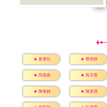
★
姜厚任
★
曹雨婷
★
田路路
★
吳宗憲
★
陳泰銘
★
陳美琪