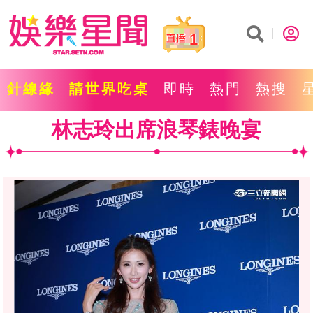
1
針線緣
請世界吃桌
即時
熱門
熱搜
林志玲出席浪琴錶晚宴