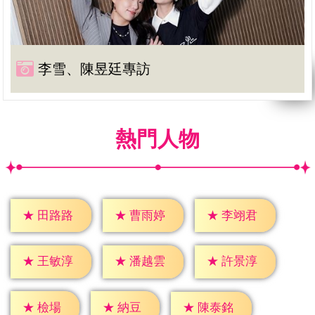
李雪、陳昱廷專訪
熱門人物
★
田路路
★
曹雨婷
★
李翊君
★
王敏淳
★
潘越雲
★
許景淳
★
檢場
★
納豆
★
陳泰銘