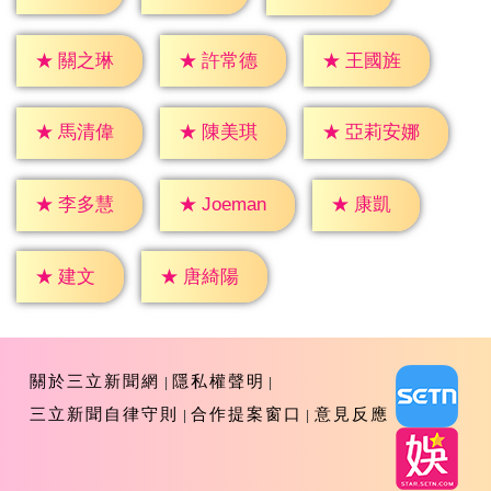
★
關之琳
★
許常德
★
王國旌
★
馬清偉
★
陳美琪
★
亞莉安娜
★
康凱
★
李多慧
★
Joeman
★
建文
★
唐綺陽
關於三立新聞網
隱私權聲明
三立新聞自律守則
合作提案窗口
意見反應