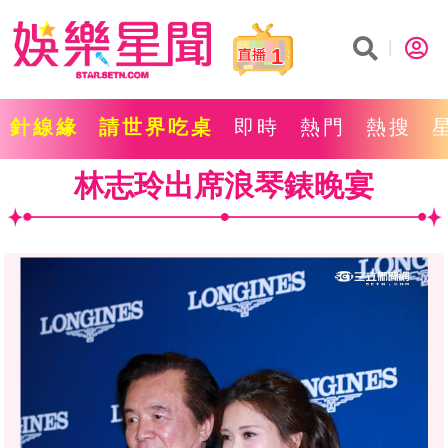
1
針線緣
請世界吃桌
即時
熱門
熱搜
林志玲出席浪琴錶晚宴