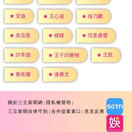
★
安迪
★
王心凌
★
徐乃麟
★
粿粿
★
吳宗憲
★
范姜彥豐
★
王凱
★
許常德
★
王子邱勝翊
★
蔡依珊
★
連勝文
關於三立新聞網
隱私權聲明
三立新聞自律守則
合作提案窗口
意見反應