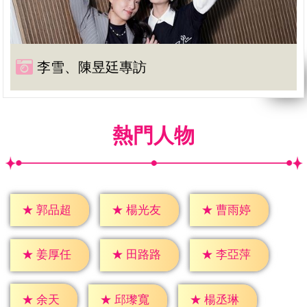
李雪、陳昱廷專訪
熱門人物
★
郭品超
★
楊光友
★
曹雨婷
★
姜厚任
★
田路路
★
李亞萍
★
余天
★
邱瓈寬
★
楊丞琳