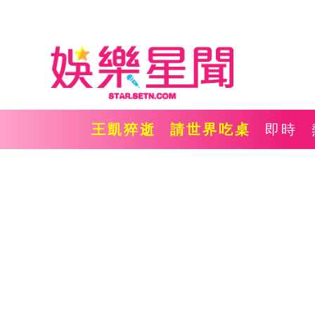
王凱猝逝
請世界吃桌
即時