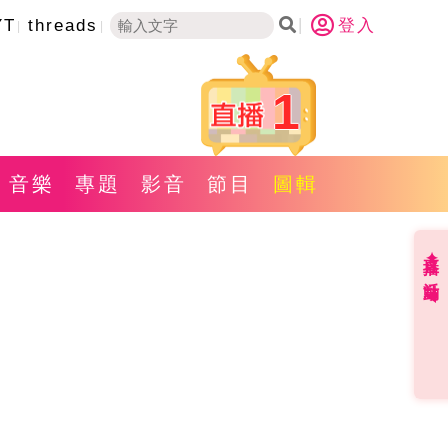
YT
threads
登入
1
音樂
專題
影音
節目
圖輯
直播✦活動