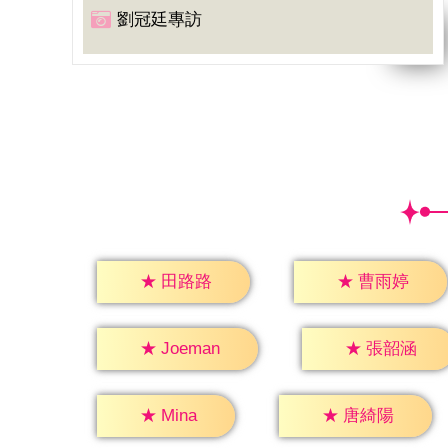
劉冠廷專訪
★
田路路
★
曹雨婷
★
張韶涵
★
Joeman
★
Mina
★
唐綺陽