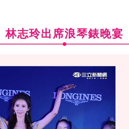
林志玲出席浪琴錶晚宴