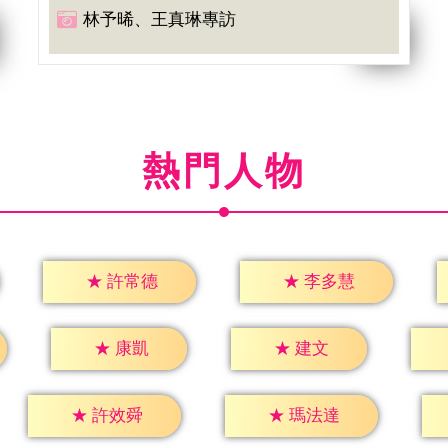
林予晞、王真琳專訪
熱門人物
★
許常德
★
李多慧
★
康凱
★
建文
★
許效舜
★
瑪法達