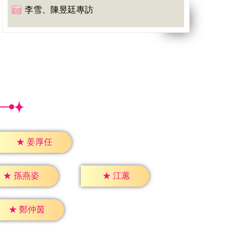
李雪、陳昱廷專訪
★
姜厚任
★
江蕙
★
孫燕姿
★
鄭仲茵