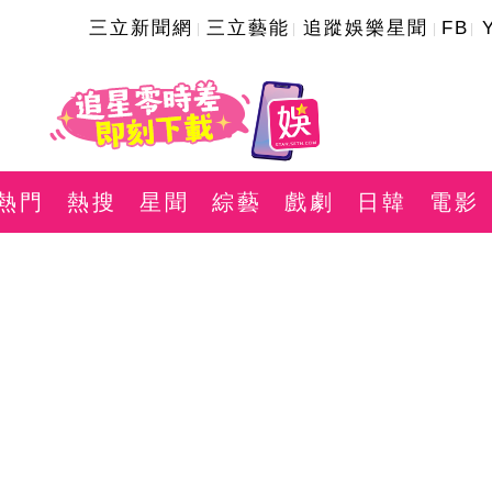
三立新聞網
三立藝能
追蹤娛樂星聞
FB
熱門
熱搜
星聞
綜藝
戲劇
日韓
電影