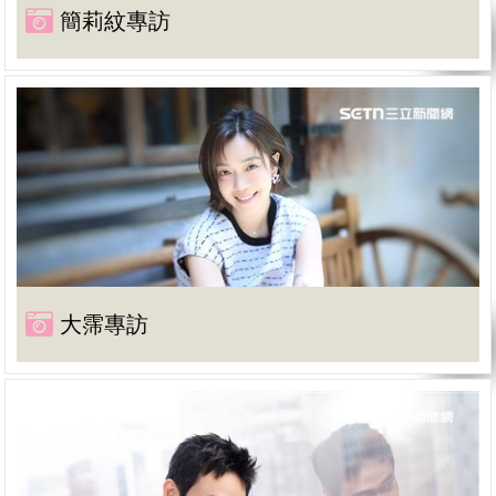
簡莉紋專訪
大霈專訪