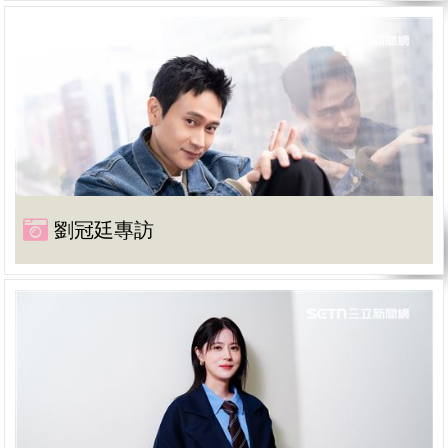
劉冠廷專訪