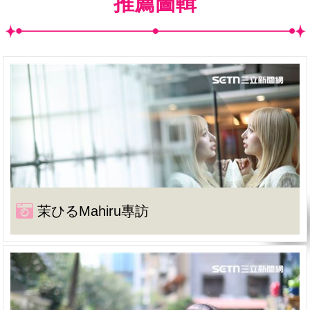
推薦圖輯
茉ひるMahiru專訪