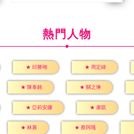
熱門人物
★
邱勝翊
★
周定緯
★
陳泰銘
★
關之琳
★
康凱
★
亞莉安娜
★
林襄
★
蔡阿嘎