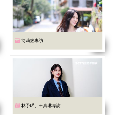
簡莉紋專訪
林予晞、王真琳專訪