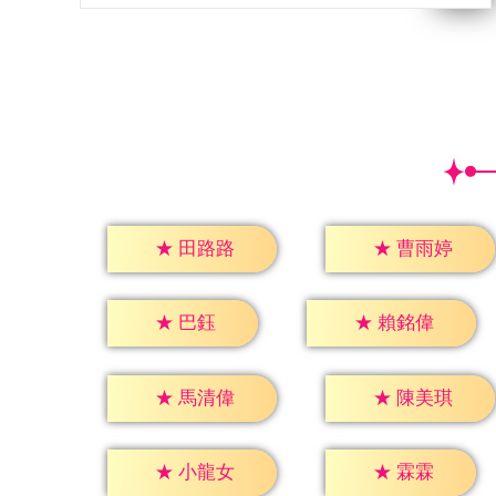
★
田路路
★
曹雨婷
★
巴鈺
★
賴銘偉
★
馬清偉
★
陳美琪
★
霖霖
★
小龍女