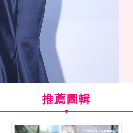
推薦圖輯
己的肌膚美食哲學。（記者邱榮吉/攝影）