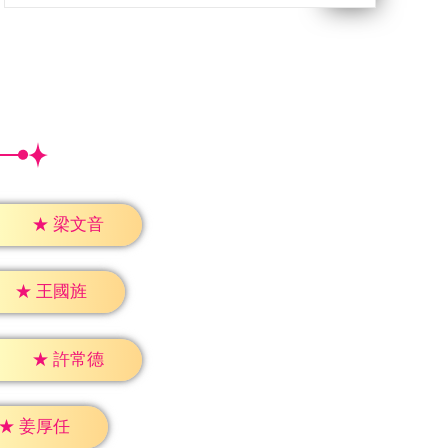
★
梁文音
★
王國旌
★
許常德
★
姜厚任