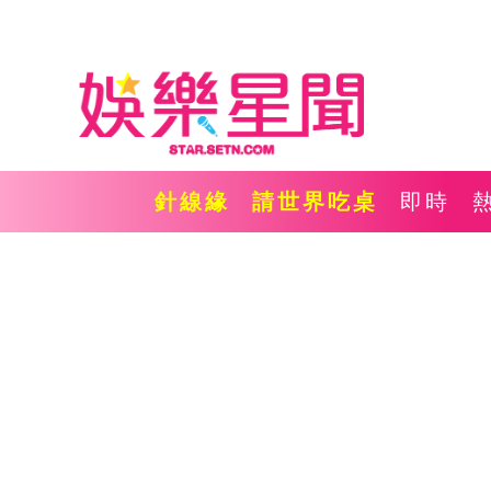
針線緣
請世界吃桌
即時