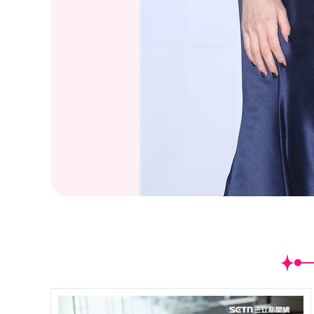
(
8
/23)天心分享自