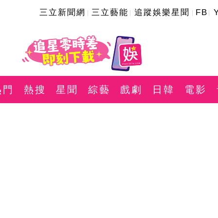
三立新聞網
三立藝能
追蹤娛樂星聞
FB
熱門
熱搜
星聞
綜藝
戲劇
日韓
電影