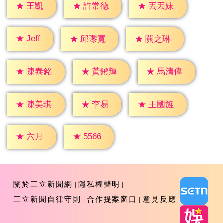
★
王凱
★
許常德
★
丟丟妹
★
Jeff
★
邱瓈寬
★
關之琳
★
陳泰銘
★
黃鐙輝
★
馬清偉
★
李易
★
陳美琪
★
王國旌
★
六月
★
5566
關於三立新聞網
隱私權聲明
三立新聞自律守則
合作提案窗口
意見反應