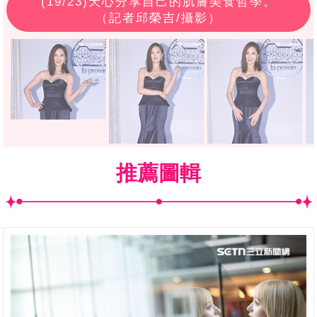
(
19
/23)天心分享自己的肌膚美食哲學。
（記者邱榮吉/攝影）
推薦圖輯