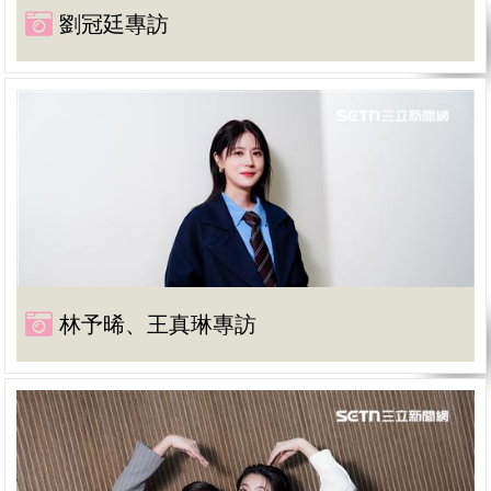
劉冠廷專訪
林予晞、王真琳專訪