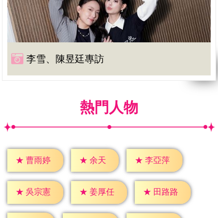
李雪、陳昱廷專訪
熱門人物
★
余天
★
曹雨婷
★
李亞萍
★
吳宗憲
★
姜厚任
★
田路路